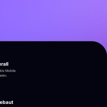
rall
is Mobile. 
elen.
gebaut