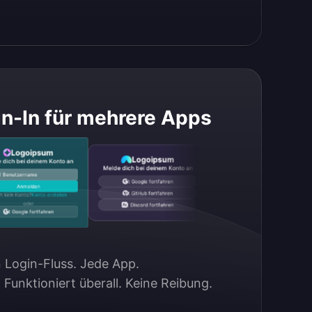
n-In für mehrere Apps
Logoipsum
Logoipsum
Logoipsum
h bei deinem Konto an
Melde dich bei deinem Konto an
Melde dich bei deinem Konto an
enutzername
Telefonnummer
Mit Google fortfahren
Anmelden
Anmelden
Mit GitHub fortfahren
n Konto?
Konto erstellen
Noch kein Konto?
Konto erstellen
oder
oder
Mit Discord fortfahren
 Google fortfahren
Mit Discord fortfahren
n Login-Fluss. Jede App.

. Funktioniert überall. Keine Reibung.