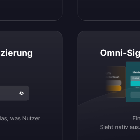
izierung
Omni-Sig
Melde dic
Logoipsum
Melde dich bei deinem Konto an
E-Mail / B
E-Mail / Benutzername
Noch kei
Anmelden
Noch kein Konto?
Konto erstellen
Mit
as, was Nutzer 
Ei
Sieht nativ aus