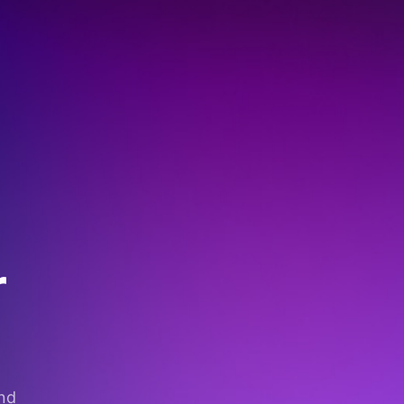
r
und