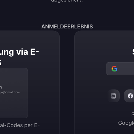
ANMELDEERLEBNIS
ng via E-
S
n
ge@gmail.com
S
Google
mal-Codes per E-