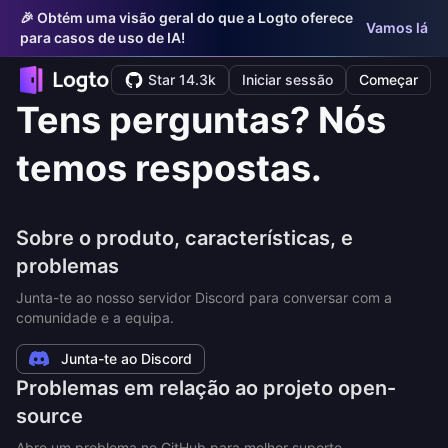
🎉 Obtém uma visão geral do que a Logto oferece
Vamos lá
para casos de uso de IA!
Star 14.3k
Iniciar sessão
Começar
Tens perguntas? Nós
temos respostas.
Sobre o produto, características, e
problemas
Junta-te ao nosso servidor Discord para conversar com a
comunidade e a equipa.
Junta-te ao Discord
Problemas em relação ao projeto open-
source
Abre um problema no GitHub para melhor suporte.