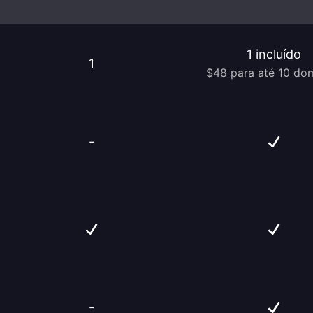
1 incluído
1
$48 para até 10 do
-
-