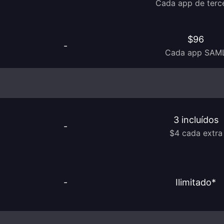
Cada app de terc
$96
-
Cada app SAM
3 incluídos
-
$4 cada extra
-
Ilimitado*