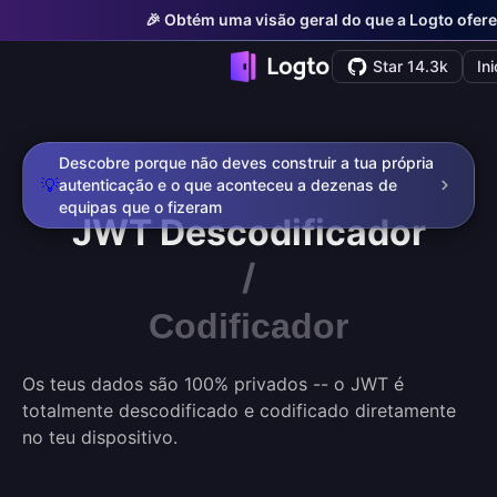
🎉 Obtém uma visão geral do que a Logto ofere
Star 14.3k
In
Descobre porque não deves construir a tua própria
💡
autenticação e o que aconteceu a dezenas de
equipas que o fizeram
JWT
Descodificador
/
Codificador
Os teus dados são 100% privados -- o JWT é
totalmente descodificado e codificado diretamente
no teu dispositivo.