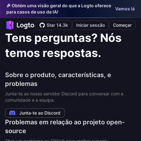
🎉 Obtém uma visão geral do que a Logto oferece
Vamos lá
para casos de uso de IA!
Star 14.3k
Iniciar sessão
Começar
Tens perguntas? Nós
temos respostas.
Sobre o produto, características, e
problemas
Junta-te ao nosso servidor Discord para conversar com a
comunidade e a equipa.
Junta-te ao Discord
Problemas em relação ao projeto open-
source
Abre um problema no GitHub para melhor suporte.