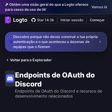
🎉 Obtém uma visão geral do que a Logto oferece
Vamos lá
para casos de uso de IA!
Star 14.3k
Iniciar sessão
Começar
Descobre porque não deves construir a tua própria
💡
autenticação e o que aconteceu a dezenas de
equipas que o fizeram
Voltar para o Explorador
Endpoints de OAuth do
Discord
Endpoints de OAuth do Discord e recursos de
desenvolvimento relacionados