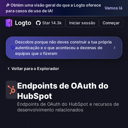
🎉 Obtém uma visão geral do que a Logto oferece
Vamos lá
para casos de uso de IA!
Star 14.3k
Iniciar sessão
Começar
Descobre porque não deves construir a tua própria
💡
autenticação e o que aconteceu a dezenas de
equipas que o fizeram
Voltar para o Explorador
Endpoints de OAuth do
HubSpot
Endpoints de OAuth do HubSpot e recursos de
desenvolvimento relacionados