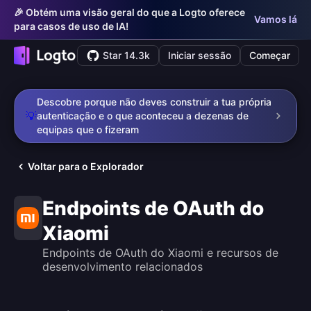
🎉 Obtém uma visão geral do que a Logto oferece
Vamos lá
para casos de uso de IA!
Star 14.3k
Iniciar sessão
Começar
Descobre porque não deves construir a tua própria
💡
autenticação e o que aconteceu a dezenas de
equipas que o fizeram
Voltar para o Explorador
Endpoints de OAuth do
Xiaomi
Endpoints de OAuth do Xiaomi e recursos de
desenvolvimento relacionados