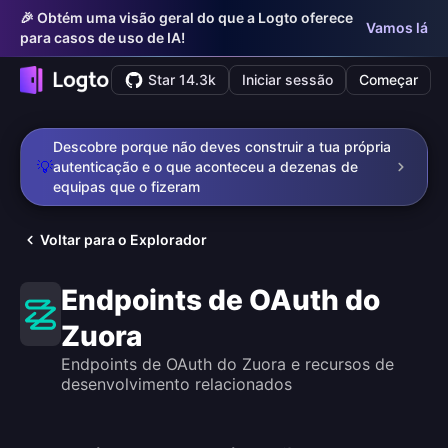
🎉 Obtém uma visão geral do que a Logto oferece
Vamos lá
para casos de uso de IA!
Star 14.3k
Iniciar sessão
Começar
Descobre porque não deves construir a tua própria
💡
autenticação e o que aconteceu a dezenas de
equipas que o fizeram
Voltar para o Explorador
Endpoints de OAuth do
Zuora
Endpoints de OAuth do Zuora e recursos de
desenvolvimento relacionados