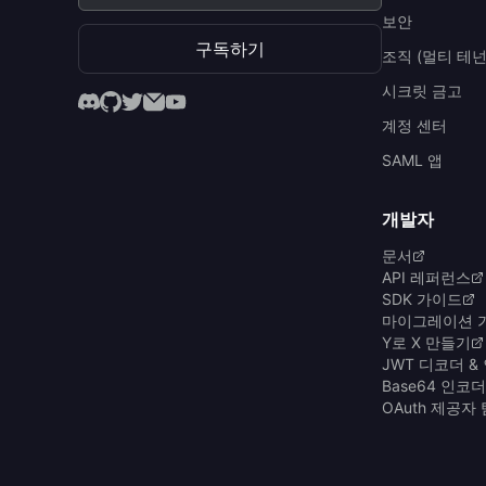
보안
구독하기
조직 (멀티 테넌
시크릿 금고
계정 센터
SAML 앱
개발자
문서
API 레퍼런스
SDK 가이드
마이그레이션 
Y로 X 만들기
JWT 디코더 &
Base64 인코
OAuth 제공자