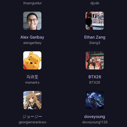
ihsanguldur
djyde
Alex Garibay
Ethan Zang
alexgaribay
3lang3
马诗旻
BTX26
msmarks
BTX26
ジョージー
doveyoung
georgienwankwo
doveyoung1126