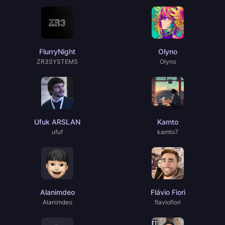
FlurryNight
Olyno
ZR3SYSTEMS
Olyno
Ufuk ARSLAN
Kamto
ufuf
kamto7
Alanimdeo
Flávio Fiori
Alanimdeo
flaviofiori