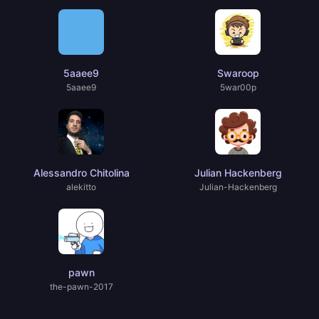
5aaee9
Swaroop
5aaee9
5war00p
Alessandro Chitolina
Julian Hackenberg
alekitto
Julian-Hackenberg
pawn
the-pawn-2017