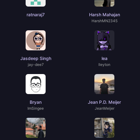
ratnaraj7
Harsh Mahajan
HarshMN2345
Jasdeep Singh
lea
jay-dee7
lleyton
Bryan
Jean P.D. Meijer
ImSingee
JeanMeijer