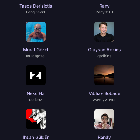
Tasos Derisiotis
Rany
Eengineer1
Rany0101
Murat Gözel
Grayson Adkins
muratgozel
gadkins
Neko Hz
Vibhav Bobade
codehz
waveywaves
İhsan Güldür
Randy