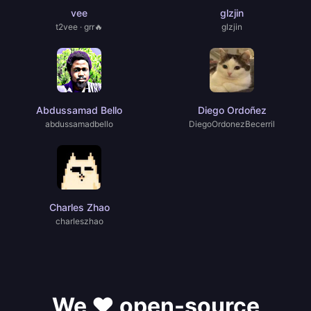
vee
glzjin
t2vee · grr🔥
glzjin
Abdussamad Bello
Diego Ordoñez
abdussamadbello
DiegoOrdonezBecerril
Charles Zhao
charIeszhao
We ❤️ open-source