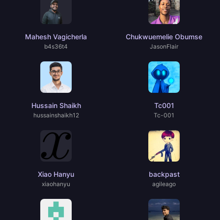
Mahesh Vagicherla
Chukwuemelie Obumse
b4s36t4
JasonFlair
Hussain Shaikh
Tc001
hussainshaikh12
Tc-001
Xiao Hanyu
backpast
xiaohanyu
agileago