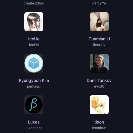
charIeszhao
darcyYe
IceHe
Guamian Li
IceHe
fleuraly
Kyungyoon Kim
Danil Tankov
pemassi
evist0
Lukas
tison
lukashass
tisonkun