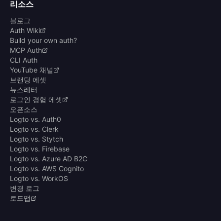
리소스
블로그
Auth Wiki
Build your own auth?
MCP Auth
CLI Auth
YouTube 채널
브랜딩 에셋
뉴스레터
로그인 경험 에셋
오픈소스
Logto vs. Auth0
Logto vs. Clerk
Logto vs. Stytch
Logto vs. Firebase
Logto vs. Azure AD B2C
Logto vs. AWS Cognito
Logto vs. WorkOS
변경 로그
로드맵