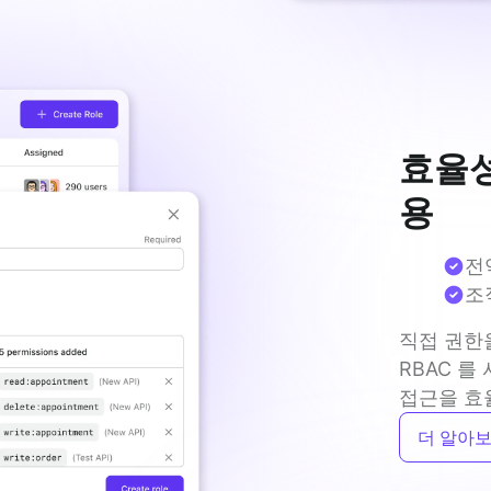
효율성
용
전
조
직접 권한
RBAC 를
접근을 효
더 알아