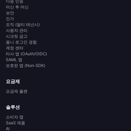
다중 인증
머신 투 머신
보안
인가
조직 (멀티 테넌시)
사용자 관리
시크릿 금고
옴니 로그인 경험
계정 센터
타사 앱 (OAuth/OIDC)
SAML 앱
보호된 앱 (Non-SDK)
요금제
요금제 플랜
솔루션
소비자 앱
SaaS 제품
AI