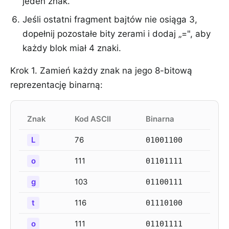
jeden znak.
Jeśli ostatni fragment bajtów nie osiąga 3,
dopełnij pozostałe bity zerami i dodaj „=", aby
każdy blok miał 4 znaki.
Krok 1. Zamień każdy znak na jego 8-bitową
reprezentację binarną:
Znak
Kod ASCII
Binarna
L
76
01001100
o
111
01101111
g
103
01100111
t
116
01110100
o
111
01101111