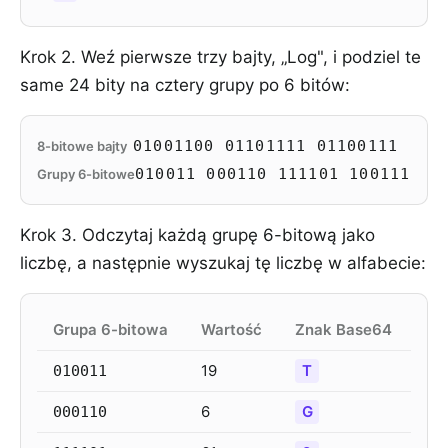
Krok 2. Weź pierwsze trzy bajty, „Log", i podziel te
same 24 bity na cztery grupy po 6 bitów:
01001100 01101111 01100111
8-bitowe bajty
010011 000110 111101 100111
Grupy 6-bitowe
Krok 3. Odczytaj każdą grupę 6-bitową jako
liczbę, a następnie wyszukaj tę liczbę w alfabecie:
Grupa 6-bitowa
Wartość
Znak Base64
19
T
010011
6
G
000110