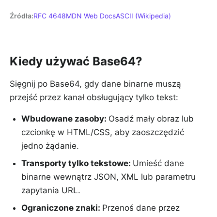
Źródła
:
RFC 4648
MDN Web Docs
ASCII (Wikipedia)
Kiedy używać Base64?
Sięgnij po Base64, gdy dane binarne muszą
przejść przez kanał obsługujący tylko tekst:
Wbudowane zasoby
:
Osadź mały obraz lub
czcionkę w HTML/CSS, aby zaoszczędzić
jedno żądanie.
Transporty tylko tekstowe
:
Umieść dane
binarne wewnątrz JSON, XML lub parametru
zapytania URL.
Ograniczone znaki
:
Przenoś dane przez