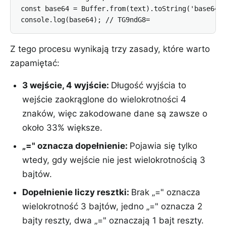
const base64 = Buffer.from(text).toString('base64')
console.log(base64); // TG9ndG8=
Z tego procesu wynikają trzy zasady, które warto
zapamiętać:
3 wejście, 4 wyjście
:
Długość wyjścia to
wejście zaokrąglone do wielokrotności 4
znaków, więc zakodowane dane są zawsze o
około 33% większe.
„=" oznacza dopełnienie
:
Pojawia się tylko
wtedy, gdy wejście nie jest wielokrotnością 3
bajtów.
Dopełnienie liczy resztki
:
Brak „=" oznacza
wielokrotność 3 bajtów, jedno „=" oznacza 2
bajty reszty, dwa „=" oznaczają 1 bajt reszty.