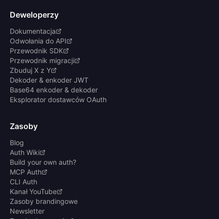
Deweloperzy
Dokumentacja
Odwołania do API
Przewodnik SDK
Przewodnik migracji
Zbuduj X z Y
Dekoder & enkoder JWT
Base64 enkoder & dekoder
Eksplorator dostawców OAuth
Zasoby
Blog
Auth Wiki
Build your own auth?
MCP Auth
CLI Auth
Kanał YouTube
Zasoby brandingowe
Newsletter