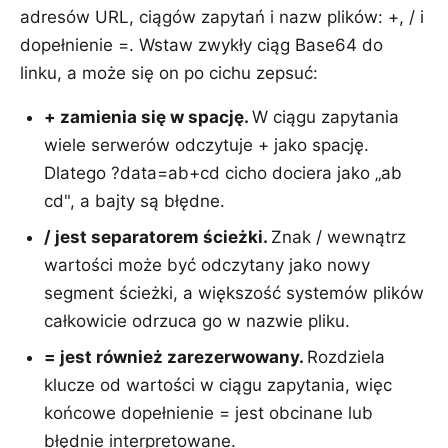
adresów URL, ciągów zapytań i nazw plików: +, / i
dopełnienie =. Wstaw zwykły ciąg Base64 do
linku, a może się on po cichu zepsuć:
+ zamienia się w spację
.
W ciągu zapytania
wiele serwerów odczytuje + jako spację.
Dlatego ?data=ab+cd cicho dociera jako „ab
cd", a bajty są błędne.
/ jest separatorem ścieżki
.
Znak / wewnątrz
wartości może być odczytany jako nowy
segment ścieżki, a większość systemów plików
całkowicie odrzuca go w nazwie pliku.
= jest również zarezerwowany
.
Rozdziela
klucze od wartości w ciągu zapytania, więc
końcowe dopełnienie = jest obcinane lub
błędnie interpretowane.