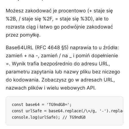
Możesz zakodować je procentowo (+ staje się
%2B, / staje się %2F, = staje się %3D), ale to
rozrasta ciąg i łatwo go podwójnie zakodować
przez pomyłkę.
Base64URL (RFC 4648 §5) naprawia to u źródła:
zamień + na -, zamień / na _ i pomiń dopełnienie
=. Wynik trafia bezpośrednio do adresu URL,
parametru zapytania lub nazwy pliku bez niczego
do kodowania. Zobaczysz go w adresach URL,
nazwach plików i wielu webowych API.
const base64 = 'TG9ndG8=';

const urlSafe = base64.replace(/\+/g, '-').replace(
console.log(urlSafe); // TG9ndG8