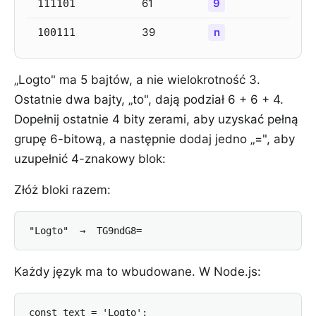
61
9
111101
39
n
100111
„Logto" ma 5 bajtów, a nie wielokrotność 3.
Ostatnie dwa bajty, „to", dają podział 6 + 6 + 4.
Dopełnij ostatnie 4 bity zerami, aby uzyskać pełną
grupę 6-bitową, a następnie dodaj jedno „=", aby
uzupełnić 4-znakowy blok:
Złóż bloki razem:
"Logto"  →  TG9ndG8=
Każdy język ma to wbudowane. W Node.js:
const text = 'Logto';
