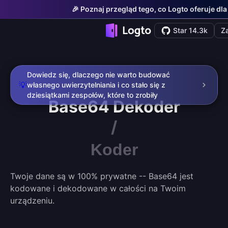
🎉 Poznaj przegląd tego, co Logto oferuje dl
Star 14.3k
Za
Dowiedz się, dlaczego nie warto budować
💡
własnego uwierzytelniania i co stało się z
dziesiątkami zespołów, które to zrobiły
Base64
Dekoder
/
Koder
Twoje dane są w 100% prywatne -- Base64 jest
kodowane i dekodowane w całości na Twoim
urządzeniu.