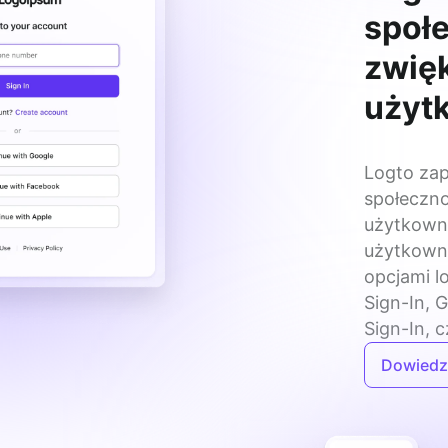
społ
zwię
użyt
Logto zap
społeczno
użytkowni
użytkowni
opcjami l
Sign-In, 
Sign-In, 
Dowiedz 