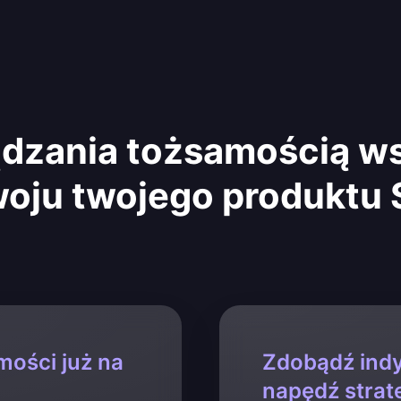
dzania tożsamością ws
oju twojego produktu
mości już na
Zdobądź indy
napędź strat