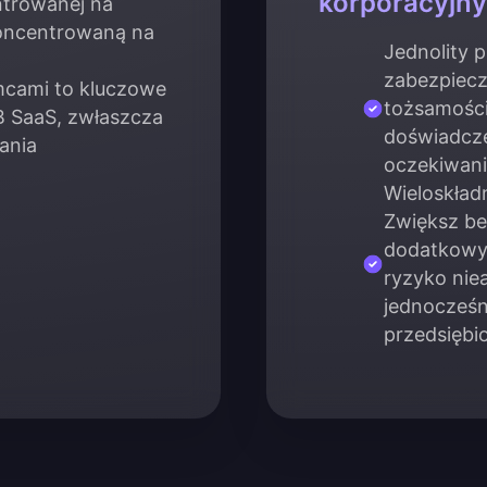
korporacyjn
ntrowanej na
oncentrowaną na
Jednolity 
zabezpiecz
mcami to kluczowe
tożsamości 
 SaaS, zwłaszcza
doświadcze
ania
oczekiwani
Wieloskład
Zwiększ b
dodatkowyc
ryzyko nie
jednocześn
przedsiębi