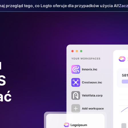
naj przegląd tego, co Logto oferuje dla przypadków użycia AI!
Zac
u
S
ać