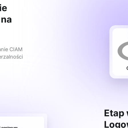
ie
 na
nie CIAM 
rzalności 
Etap
Logo