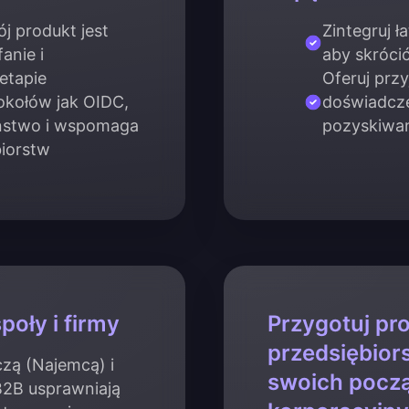
j produkt jest
Zintegruj ł
anie i
aby skróci
etapie
Oferuj prz
kołów jak OIDC,
doświadcze
ństwo i wspomaga
pozyskiwa
biorstw
poły i firmy
Przygotuj pr
przedsiębior
czą (Najemcą) i
swoich pocz
B2B usprawniają