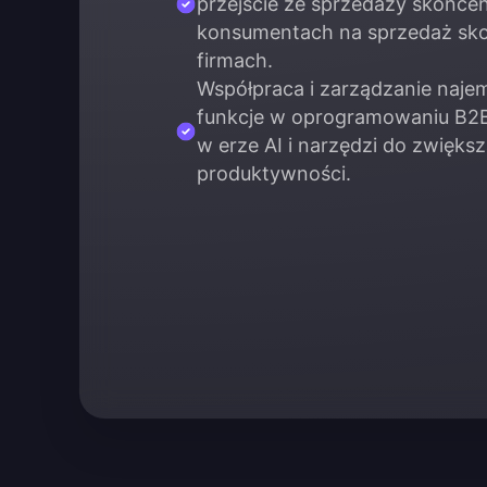
przejście ze sprzedaży skonce
konsumentach na sprzedaż sk
firmach.
Współpraca i zarządzanie naje
funkcje w oprogramowaniu B2B
w erze AI i narzędzi do zwiększ
produktywności.