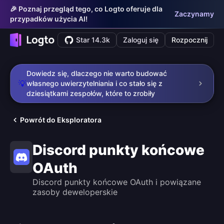
🎉 Poznaj przegląd tego, co Logto oferuje dla
Zaczynamy
przypadków użycia AI!
Star 14.3k
Zaloguj się
Rozpocznij
Dowiedz się, dlaczego nie warto budować
💡
własnego uwierzytelniania i co stało się z
dziesiątkami zespołów, które to zrobiły
Powrót do Eksploratora
Discord punkty końcowe
OAuth
Discord punkty końcowe OAuth i powiązane
zasoby deweloperskie