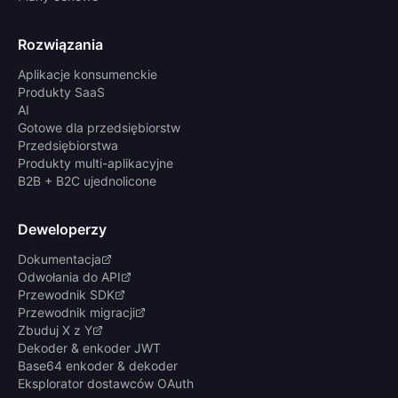
Rozwiązania
Aplikacje konsumenckie
Produkty SaaS
AI
Gotowe dla przedsiębiorstw
Przedsiębiorstwa
Produkty multi-aplikacyjne
B2B + B2C ujednolicone
Deweloperzy
Dokumentacja
Odwołania do API
Przewodnik SDK
Przewodnik migracji
Zbuduj X z Y
Dekoder & enkoder JWT
Base64 enkoder & dekoder
Eksplorator dostawców OAuth