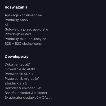
Rozwiązania
Aplikacje konsumenckie
Produkty SaaS
AI
Gotowe dla przedsiębiorstw
Przedsiębiorstwa
Produkty multi-aplikacyjne
B2B + B2C ujednolicone
Deweloperzy
Dokumentacja
Odwołania do API
Przewodnik SDK
Przewodnik migracji
Zbuduj X z Y
Dekoder & enkoder JWT
Base64 enkoder & dekoder
Eksplorator dostawców OAuth