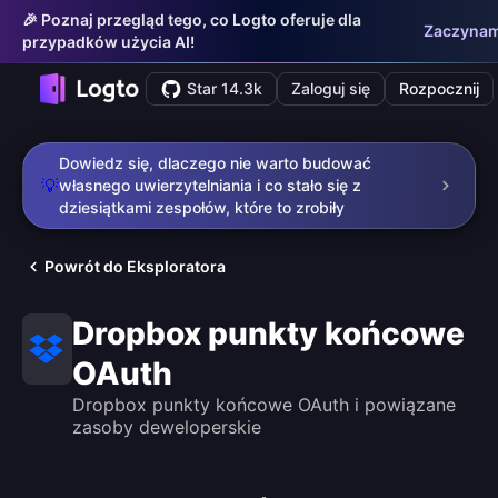
🎉 Poznaj przegląd tego, co Logto oferuje dla
Zaczyna
przypadków użycia AI!
Star 14.3k
Zaloguj się
Rozpocznij
Dowiedz się, dlaczego nie warto budować
💡
własnego uwierzytelniania i co stało się z
dziesiątkami zespołów, które to zrobiły
Powrót do Eksploratora
Dropbox punkty końcowe
OAuth
Dropbox punkty końcowe OAuth i powiązane
zasoby deweloperskie