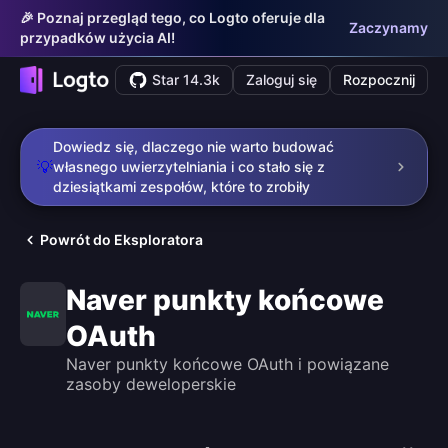
🎉 Poznaj przegląd tego, co Logto oferuje dla
Zaczynamy
przypadków użycia AI!
Star 14.3k
Zaloguj się
Rozpocznij
Dowiedz się, dlaczego nie warto budować
💡
własnego uwierzytelniania i co stało się z
dziesiątkami zespołów, które to zrobiły
Powrót do Eksploratora
Naver punkty końcowe
OAuth
Naver punkty końcowe OAuth i powiązane
zasoby deweloperskie