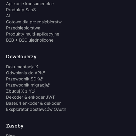
Aplikacje konsumenckie
Produkty SaaS
AI
Gotowe dla przedsiębiorstw
Przedsiębiorstwa
Produkty multi-aplikacyjne
B2B + B2C ujednolicone
Deweloperzy
Dokumentacja
Odwołania do API
Przewodnik SDK
Przewodnik migracji
Zbuduj X z Y
Dekoder & enkoder JWT
Base64 enkoder & dekoder
Eksplorator dostawców OAuth
Zasoby
Blog