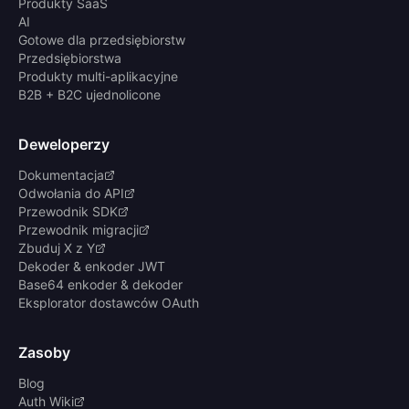
Produkty SaaS
AI
Gotowe dla przedsiębiorstw
Przedsiębiorstwa
Produkty multi-aplikacyjne
B2B + B2C ujednolicone
Deweloperzy
Dokumentacja
Odwołania do API
Przewodnik SDK
Przewodnik migracji
Zbuduj X z Y
Dekoder & enkoder JWT
Base64 enkoder & dekoder
Eksplorator dostawców OAuth
Zasoby
Blog
Auth Wiki