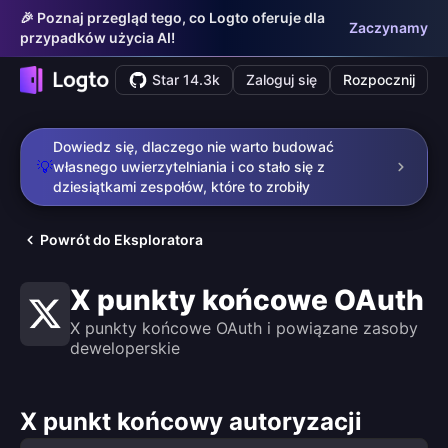
🎉 Poznaj przegląd tego, co Logto oferuje dla
Zaczynamy
przypadków użycia AI!
Star 14.3k
Zaloguj się
Rozpocznij
Dowiedz się, dlaczego nie warto budować
💡
własnego uwierzytelniania i co stało się z
dziesiątkami zespołów, które to zrobiły
Powrót do Eksploratora
X punkty końcowe OAuth
X punkty końcowe OAuth i powiązane zasoby
deweloperskie
X punkt końcowy autoryzacji