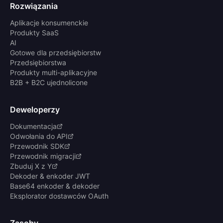
Rozwiązania
Aplikacje konsumenckie
Produkty SaaS
AI
Gotowe dla przedsiębiorstw
Przedsiębiorstwa
Produkty multi-aplikacyjne
B2B + B2C ujednolicone
Deweloperzy
Dokumentacja
Odwołania do API
Przewodnik SDK
Przewodnik migracji
Zbuduj X z Y
Dekoder & enkoder JWT
Base64 enkoder & dekoder
Eksplorator dostawców OAuth