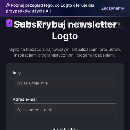
🎉 Poznaj przegląd tego, co Logto oferuje dla
Zaczynamy
przypadków użycia AI!
Subskrybuj newsletter
Star 14.3k
Zaloguj się
Rozpocznij
Logto
Bądź na bieżąco z najnowszymi aktualizacjami produktów,
inspiracjami programistycznymi, blogami i badaniami.
Imię
Adres e-mail
Subskrybuj