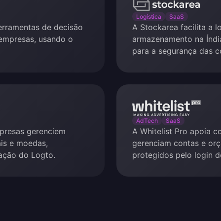
Stockarea
Logística
SaaS
rramentas de decisão
A Stockarea facilita a l
 empresas, usando o
armazenamento na Índi
para a segurança das c
Whitelist
Pro
AdTech
SaaS
mpresas gerenciem
A Whitelist Pro apoia 
is e moedas,
gerenciam contas e or
cação do Logto.
protegidos pelo login d