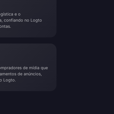
ogística e o
a, confiando no Logto
ontas.
compradores de mídia que
çamentos de anúncios,
o Logto.