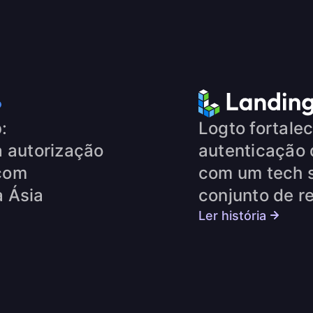
:
Logto fortalec
a autorização
autenticação 
com
com um tech s
a Ásia
conjunto de r
Ler história