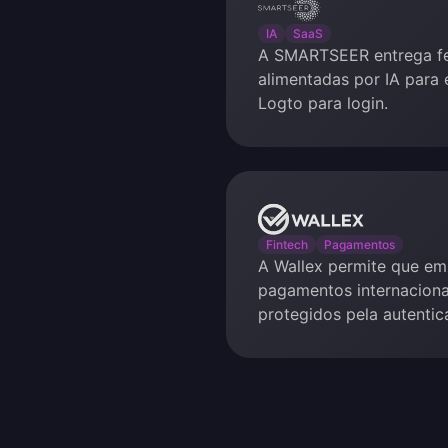
SMARTSEER
IA
SaaS
A SMARTSEER entrega fe
alimentadas por IA para
Logto para login.
Wallex
Fintech
Pagamentos
A Wallex permite que e
pagamentos internaciona
protegidos pela autenti