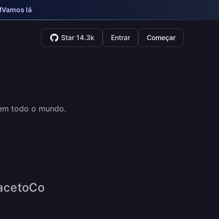
!
Vamos lá
Star 14.3k
Entrar
Começar
 em todo o mundo.
pacetoCo