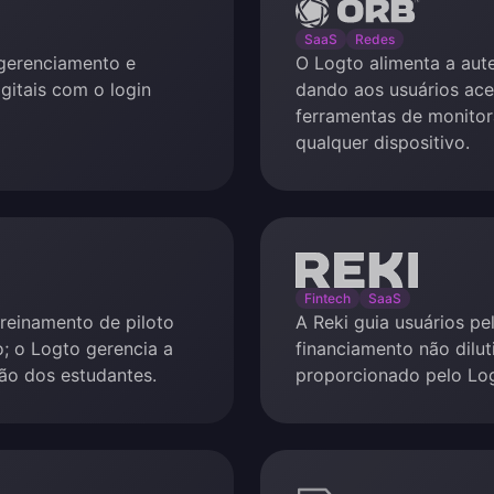
Orb
SaaS
Redes
gerenciamento e
O Logto alimenta a aut
igitais com o login
dando aos usuários ace
ferramentas de monitor
qualquer dispositivo.
Reki
Fintech
SaaS
 treinamento de piloto
A Reki guia usuários pe
o; o Logto gerencia a
financiamento não dilu
ão dos estudantes.
proporcionado pelo Lo