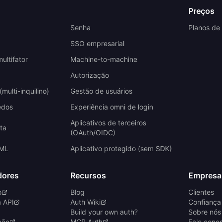
Preços
Senha
Planos de
SSO empresarial
ultifator
Machine-to-machine
Autorização
multi-inquilino)
Gestão de usuários
edos
Experiência omni de login
Aplicativos de terceiros
ta
(OAuth/OIDC)
AML
Aplicativo protegido (sem SDK)
dores
Recursos
Empresa
o
Blog
Clientes
a API
Auth Wiki
Confiança
Build your own auth?
Sobre nós
ção
MCP Auth
Fale cono