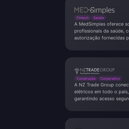
MedSimples
Fintech
Saúde
A MedSimples oferece so
profissionais da saúde, 
autorização fornecidas p
NZ
Trade
Construção
Corporativo
A NZ Trade Group conect
Group
elétricos em todo o país
garantindo acesso segur