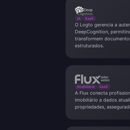
DeepCognition
IA
SaaS
O Logto gerencia a aute
DeepCognition, permitin
transformem documento
estruturados.
Flux
Imobiliário
SaaS
A Flux conecta profissi
imobiliário a dados atua
propriedades, assegurad