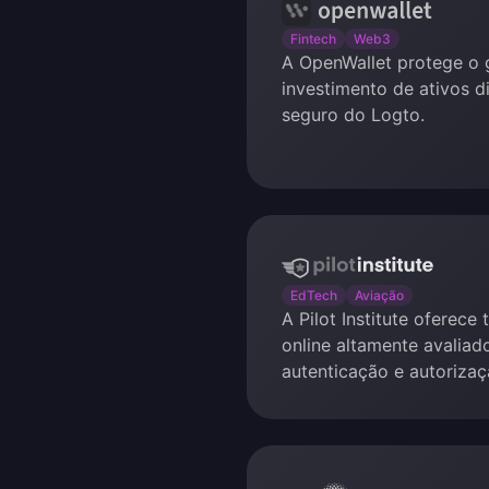
OpenWallet
Fintech
Web3
A OpenWallet protege o 
investimento de ativos d
seguro do Logto.
Pilot
Institute
EdTech
Aviação
A Pilot Institute oferece
online altamente avaliad
autenticação e autorizaç