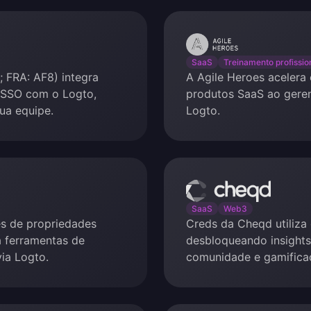
Agile
Heroes
SaaS
Treinamento profissio
 FRA: AF8) integra
A Agile Heroes acelera
 SSO com o Logto,
produtos SaaS ao geren
sua equipe.
Logto.
Cheqd
SaaS
Web3
es de propriedades
Creds da Cheqd utiliza 
a ferramentas de
desbloqueando insights
ia Logto.
comunidade e gamifica