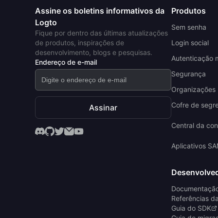
Assine os boletins informativos da
Produtos
Logto
Sem senha
Fique por dentro das últimas atualizações
de produtos, inspirações de
Login social
desenvolvimento, blogs e pesquisas.
Autenticação m
Endereço de e-mail
Segurança
Organizações (
Cofre de segr
Assinar
Central da con
Aplicativos S
Desenvolve
Documentaçã
Referências d
Guia do SDK
Guia de migra