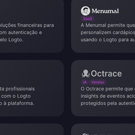
Menumal
SaaS
luções financeiras para
A Menumal permite que
com autenticação e
personalizem cardápios 
elo Logto.
usando o Logto para au
Octrace
IA
Vendas
a profissionais
O Octrace permite que 
, com o Logto
insights de eventos aci
o à plataforma.
protegidos pela autent