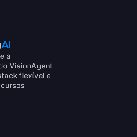
e a
do VisionAgent
tack flexível e
ecursos