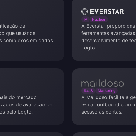
Everstar
IA
Nuclear
nticação da
A Everstar proporciona
do que usuários
ferramentas avançadas 
s complexos em dados
desenvolvimento de tec
Logto.
maildoso
SaaS
Marketing
onais do mercado
A Maildoso facilita a 
lizados de avaliação de
e-mail outbound com o
os pelo Logto.
acesso às contas.