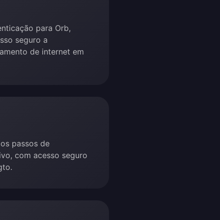
enticação para Orb,
sso seguro a
amento de internet em
los passos de
tivo, com acesso seguro
gto.