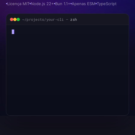
Licença MIT
Node.js 22+
Bun 1.1+
Apenas ESM
TypeScript
~/projects/your-cli —
zsh