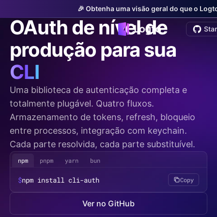
cli-auth
v0.1.0-beta
🎉 Obtenha uma visão geral do que o Logto
OAuth de nível de
Sta
produção para sua
CLI
Uma biblioteca de autenticação completa e
totalmente plugável. Quatro fluxos.
Armazenamento de tokens, refresh, bloqueio
entre processos, integração com keychain.
Cada parte resolvida, cada parte substituível.
npm
pnpm
yarn
bun
$
npm install cli-auth
Copy
Ver no GitHub