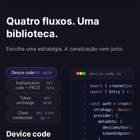
Quatro fluxos. Uma
biblioteca.
Escolha uma estratégia. A canalização vem junto.
Device code
RFC 8628
device-code.ts
Authorization
RFC
1
import
{
 createCliAuth
,
code + PKCE
7636
2
import
{
 Entry 
}
from
'
Token
RFC
3
exchange
8693
4
const
 auth 
=
createCliA
5
  strategy
:
'device-cod
Client
RFC 6749
6
  provider
:
{
credentials
§4.4
7
    metadata
:
{
8
      deviceAuthorizati
Device code
9
      tokenEndpoint
:
'h
10
}
,