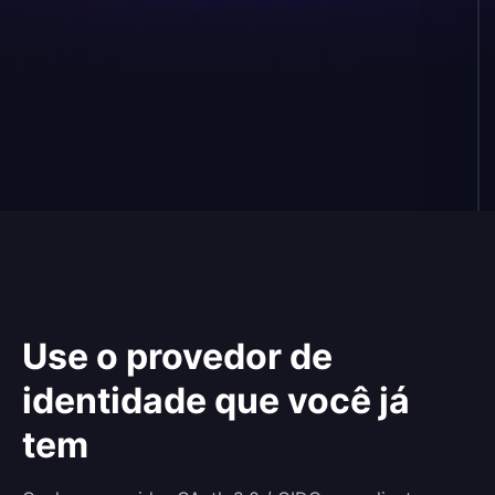
Keychain do OS
Arquivo (0600)
Em memória
Seu próprio
macOS Keychain, Windows Credential Store ou Linux
Secret Service, o que o SO oferecer. Via @napi-
rs/keyring.
Use o provedor de
identidade que você já
tem