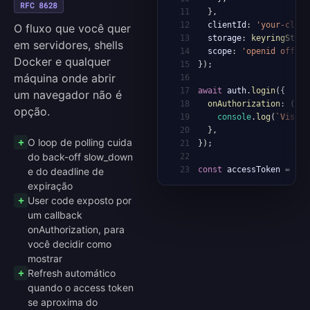
RFC 8628
11
}
,
12
  clientId
:
'your-cli-c
O fluxo que você quer
13
  storage
:
keyringStora
em servidores, shells
14
  scope
:
'openid offlin
Docker e qualquer
15
}
)
;
máquina onde abrir
16
17
await
 auth
.
login
(
{
um navegador não é
18
onAuthorization
:
(
{
 u
opção.
19
console
.
log
(
`
Visit 
20
}
,
O loop de polling cuida
21
}
)
;
do back-off slow_down
22
23
const
 accessToken 
=
awa
e do deadline de
expiração
User code exposto por
um callback
onAuthorization, para
você decidir como
mostrar
Refresh automático
quando o access token
se aproxima do