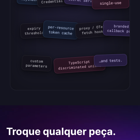
Secret Service
Credential Store
single-use
branded

proxy / OTel

expiry

per-resource

callback page
fetch hook
token cache
threshold
…and tests.
TypeScript

custom

discriminated unions
parameters
Troque qualquer peça.