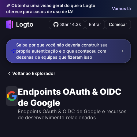
🎉 Obtenha uma visão geral do que o Logto
Vamos lá
oferece para casos de uso de IA!
Star 14.3k
Entrar
Começar
Saiba por que você não deveria construir sua
💡
própria autenticação e o que aconteceu com
dezenas de equipes que fizeram isso
Voltar ao Explorador
Endpoints OAuth & OIDC
de Google
Endpoints OAuth & OIDC de Google e recursos
de desenvolvimento relacionados