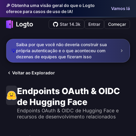
🎉 Obtenha uma visão geral do que o Logto
Vamos lá
oferece para casos de uso de IA!
Star 14.3k
Entrar
Começar
Saiba por que você não deveria construir sua
💡
própria autenticação e o que aconteceu com
dezenas de equipes que fizeram isso
Voltar ao Explorador
Endpoints OAuth & OIDC
de Hugging Face
Endpoints OAuth & OIDC de Hugging Face e
recursos de desenvolvimento relacionados