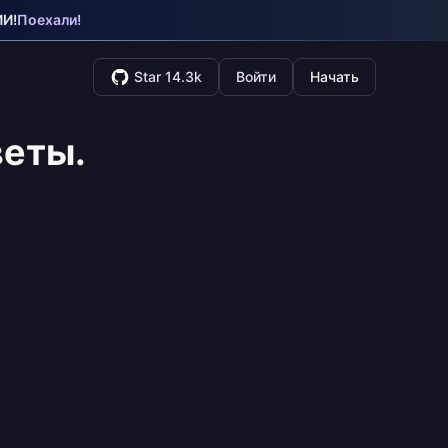
ИИ!
Поехали!
Star 14.3k
Войти
Начать
веты.