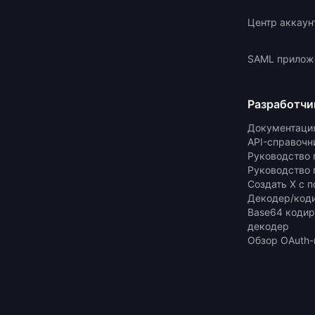
Центр аккаун
SAML прилож
Разработчи
Документаци
API-справочн
Руководство 
Руководство 
Создать X с 
Декодер/код
Base64 кодир
декодер
Обзор OAuth