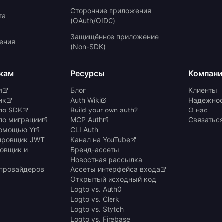
Сторонние приложения
та
(OAuth/OIDC)
Защищённое приложение
ения
(Non-SDK)
кам
Ресурсы
Компан
я
Блог
Клиенты
ик
Auth Wiki
Надежнос
по SDK
Build your own auth?
О нас
по миграции
MCP Auth
Связатьс
помощью Y
CLI Auth
ировщик JWT
Канал на YouTube
овщик и
Бренд-ассеты
Новостная рассылка
-провайдеров
Ассеты интерфейса входа
Открытый исходный код
Logto vs. Auth0
Logto vs. Clerk
Logto vs. Stytch
Logto vs. Firebase