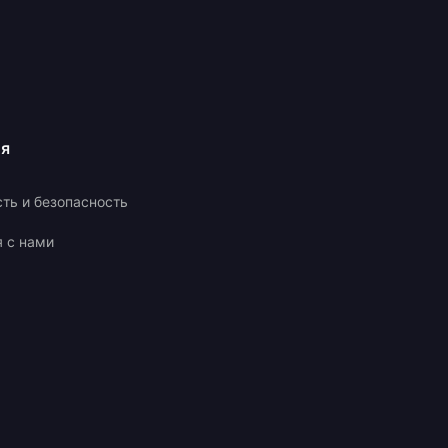
ия
ть и безопасность
я с нами