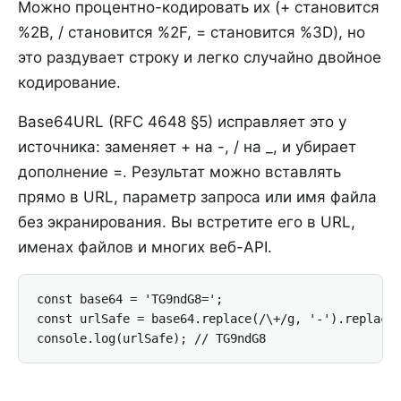
Можно процентно-кодировать их (+ становится
%2B, / становится %2F, = становится %3D), но
это раздувает строку и легко случайно двойное
кодирование.
Base64URL (RFC 4648 §5) исправляет это у
источника: заменяет + на -, / на _, и убирает
дополнение =. Результат можно вставлять
прямо в URL, параметр запроса или имя файла
без экранирования. Вы встретите его в URL,
именах файлов и многих веб-API.
const base64 = 'TG9ndG8=';

const urlSafe = base64.replace(/\+/g, '-').replace(
console.log(urlSafe); // TG9ndG8