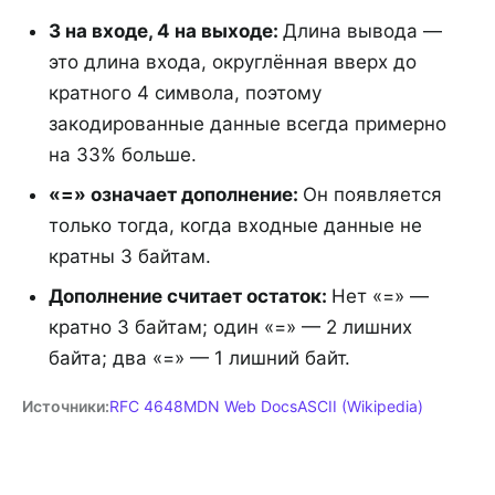
3 на входе, 4 на выходе
:
Длина вывода —
это длина входа, округлённая вверх до
кратного 4 символа, поэтому
закодированные данные всегда примерно
на 33% больше.
«=» означает дополнение
:
Он появляется
только тогда, когда входные данные не
кратны 3 байтам.
Дополнение считает остаток
:
Нет «=» —
кратно 3 байтам; один «=» — 2 лишних
байта; два «=» — 1 лишний байт.
Источники
:
RFC 4648
MDN Web Docs
ASCII (Wikipedia)