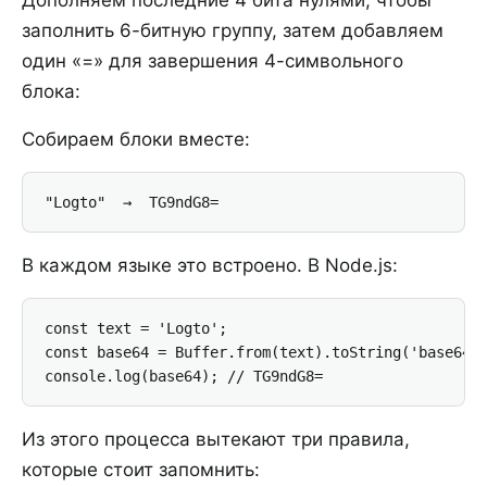
Дополняем последние 4 бита нулями, чтобы
заполнить 6-битную группу, затем добавляем
один «=» для завершения 4-символьного
блока:
Собираем блоки вместе:
"Logto"  →  TG9ndG8=
В каждом языке это встроено. В Node.js:
const text = 'Logto';

const base64 = Buffer.from(text).toString('base64')
console.log(base64); // TG9ndG8=
Из этого процесса вытекают три правила,
которые стоит запомнить: