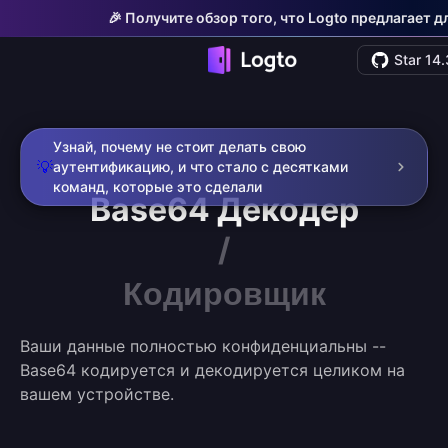
🎉 Получите обзор того, что Logto предлагает д
Star 14
Узнай, почему не стоит делать свою
💡
аутентификацию, и что стало с десятками
команд, которые это сделали
Base64
Декодер
/
Кодировщик
Ваши данные полностью конфиденциальны --
Base64 кодируется и декодируется целиком на
вашем устройстве.