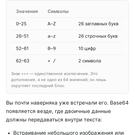
Значения
Символы
0–25
26 заглавных букв
A–Z
26–51
26 строчных букв
a–z
52–61
10 цифр
0–9
62–63
2 символа
+ /
Знак «=» — единственное исключение. Это
дополнение, а не одно из 64 значений; он лишь
округляет последний блок.
Вы почти наверняка уже встречали его. Base64
появляется везде, где двоичные данные
должны передаваться внутри текста:
Встраивание небольшого изображения или