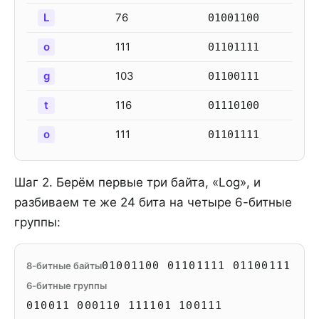
L
76
01001100
o
111
01101111
g
103
01100111
t
116
01110100
o
111
01101111
Шаг 2. Берём первые три байта, «Log», и
разбиваем те же 24 бита на четыре 6-битные
группы:
01001100 01101111 01100111
8-битные байты
6-битные группы
010011 000110 111101 100111