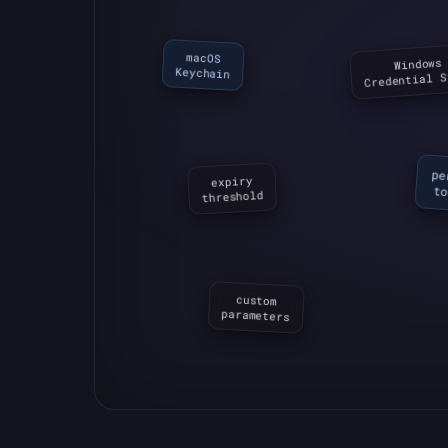
macOS

Windows

Keychain
Credential S
expiry

to
threshold
custom

parameters