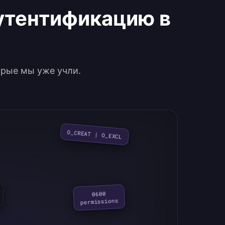
аутентификацию в
орые мы уже учли.
O_CREAT | O_EXCL
0600

permissions