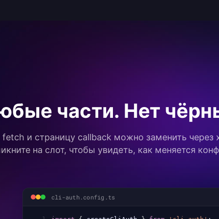
юбые части. Нет чёрн
fetch и страницу callback можно заменить через 
икните на слот, чтобы увидеть, как меняется конф
cli-auth.config.ts