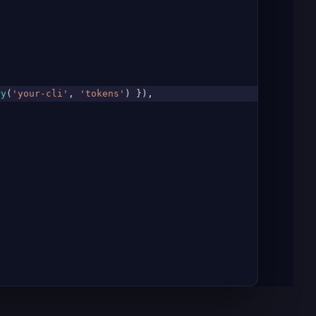
ry
(
'your-cli'
,
'tokens'
)
}
)
,