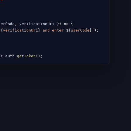
serCode
,
 verificationUri 
}
)
=>
{
${
verificationUri
}
 and enter 
${
userCode
}
`
)
;
it
 auth
.
getToken
(
)
;