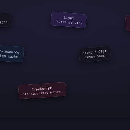
Linux

Secret Service
tore
proxy / OTel

per-resource

ken cache
fetch hook
TypeScript

discriminated unions