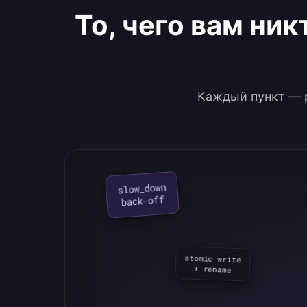
То, чего вам ни
Каждый пункт — р
slow_down

back-off
atomic write

+ rename