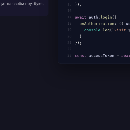
дит на своём ноутбуке,
15
}
)
;
16
17
await
 auth
.
login
(
{
18
onAuthorization
:
(
{
 u
19
console
.
log
(
`
Visit 
20
}
,
21
}
)
;
22
23
const
 accessToken 
=
awa