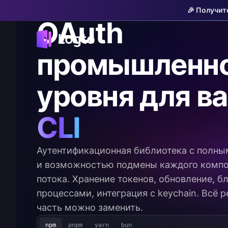
cli-auth
v0.1.0-beta
🎉 Получит
OAuth
промышленн
уровня для в
CLI
Аутентификационная библиотека с полны
и возможностью подмены каждого компо
потока. Хранение токенов, обновление, 
процессами, интеграция с keychain. Всё 
часть можно заменить.
npm
pnpm
yarn
bun