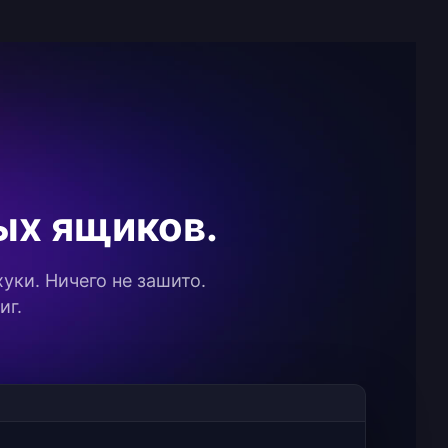
ых ящиков.
хуки. Ничего не зашито.
иг.