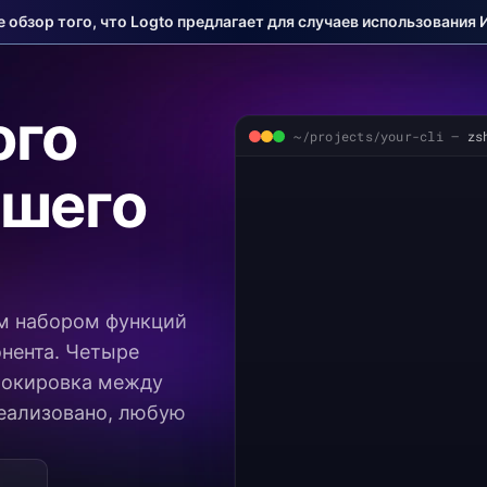
е обзор того, что Logto предлагает для случаев использования 
ого
~/projects/your-cli —
zs
ашего
м набором функций
нента. Четыре
блокировка между
реализовано, любую