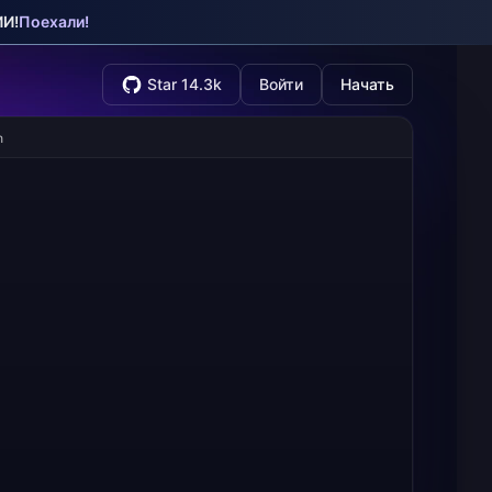
ИИ!
Поехали!
Star 14.3k
Войти
Начать
h