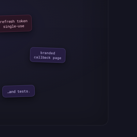
refresh token

single-use
branded

callback page
…and tests.