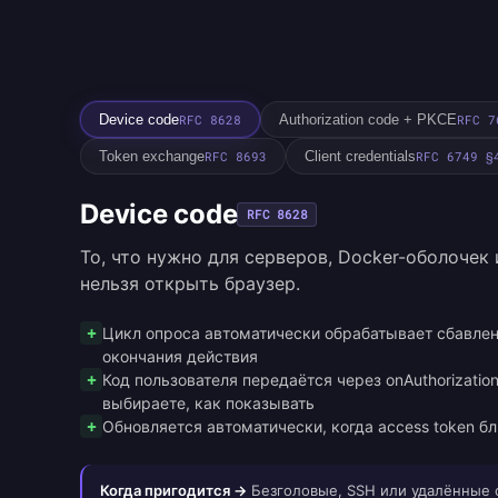
Device code
RFC 8628
Authorization code + PKCE
RFC 7
Token exchange
RFC 8693
Client credentials
RFC 6749 §
Device code
RFC 8628
То, что нужно для серверов, Docker-оболочек
нельзя открыть браузер.
Цикл опроса автоматически обрабатывает сбавлен
окончания действия
Код пользователя передаётся через onAuthorizatio
выбираете, как показывать
Обновляется автоматически, когда access token б
Когда пригодится →
Безголовые, SSH или удалённые с