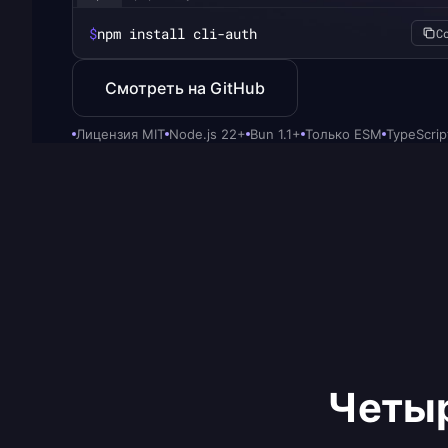
$
npm install cli-auth
C
Смотреть на GitHub
Лицензия MIT
Node.js 22+
Bun 1.1+
Только ESM
TypeScrip
Четыр