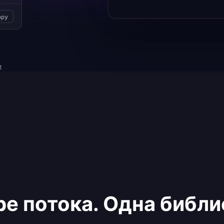
opy
t
е потока. Одна библи