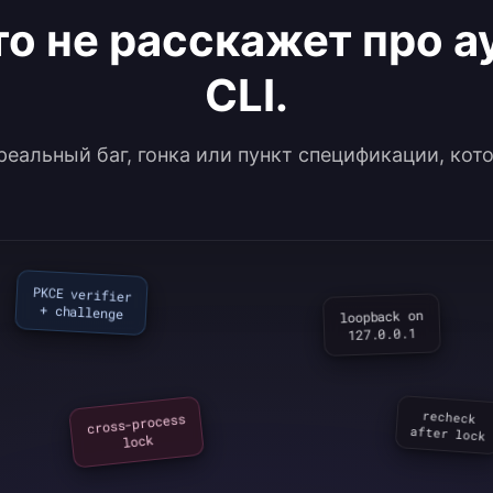
кто не расскажет про 
CLI.
еальный баг, гонка или пункт спецификации, кот
PKCE verifier

+ challenge
loopback on

127.0.0.1
cross-process

recheck

after lock
lock