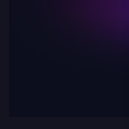
блокировку
Нет
fetch
По умолчанию
путь callback
По умолчанию /callback
страницу callback
Встроенная страница
Заменить
хранилище
Keychain ОС
Файл (0600)
В памяти
Свое
macOS Keychain, Windows Credential Store или Linux
Secret Service — что доступно в вашей ОС. Через
@napi-rs/keyring.