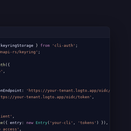
 keyringStorage 
}
from
'cli-auth'
;
@napi-rs/keyring'
;
uth
(
{
e'
,
onEndpoint
:
'https://your-tenant.logto.app/oidc/device/a
ttps://your-tenant.logto.app/oidc/token'
,
lient'
,
ge
(
{
 entry
:
new
Entry
(
'your-cli'
,
'tokens'
)
}
)
,
e_access'
,