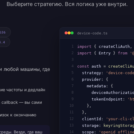
Выберите стратегию. Вся логика уже внутри.
636
device-code.ts
4.4
1
import
{
 createCliAuth
,
2
import
{
 Entry 
}
from
'
3
4
const
 auth 
=
createCliA
 и любой машины, где
5
  strategy
:
'device-cod
6
  provider
:
{
7
    metadata
:
{
ие частоты и дедлайн
8
      deviceAuthorizati
9
      tokenEndpoint
:
'h
n callback — вы сами
10
}
,
11
}
,
лизок к окончанию
12
  clientId
:
'your-cli-c
13
  storage
:
keyringStora
реды. Везде, где ваш
14
  scope
:
'openid offlin