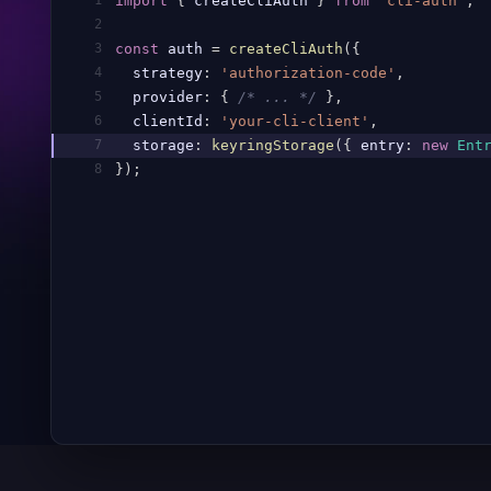
1
import
{
 createCliAuth 
}
from
'cli-auth'
;
2
3
const
 auth 
=
createCliAuth
(
{
4
  strategy
:
'authorization-code'
,
5
  provider
:
{
/* ... */
}
,
6
  clientId
:
'your-cli-client'
,
7
  storage
:
keyringStorage
(
{
 entry
:
new
Ent
8
}
)
;