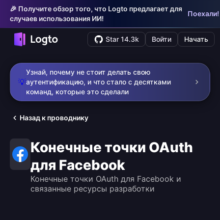
🎉 Получите обзор того, что Logto предлагает для
Поехали!
случаев использования ИИ!
Star 14.3k
Войти
Начать
Узнай, почему не стоит делать свою
💡
аутентификацию, и что стало с десятками
команд, которые это сделали
Назад к проводнику
Конечные точки OAuth
для Facebook
Конечные точки OAuth для Facebook и
связанные ресурсы разработки