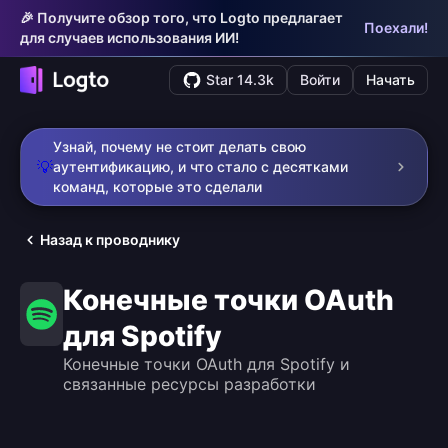
🎉 Получите обзор того, что Logto предлагает
Поехали!
для случаев использования ИИ!
Star 14.3k
Войти
Начать
Узнай, почему не стоит делать свою
💡
аутентификацию, и что стало с десятками
команд, которые это сделали
Назад к проводнику
Конечные точки OAuth
для Spotify
Конечные точки OAuth для Spotify и
связанные ресурсы разработки