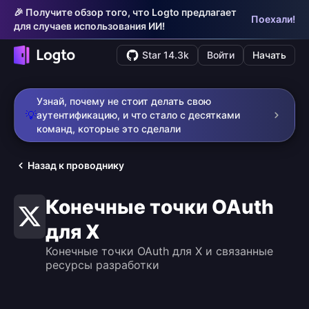
🎉 Получите обзор того, что Logto предлагает
Поехали!
для случаев использования ИИ!
Star 14.3k
Войти
Начать
Узнай, почему не стоит делать свою
💡
аутентификацию, и что стало с десятками
команд, которые это сделали
Назад к проводнику
Конечные точки OAuth
для X
Конечные точки OAuth для X и связанные
ресурсы разработки