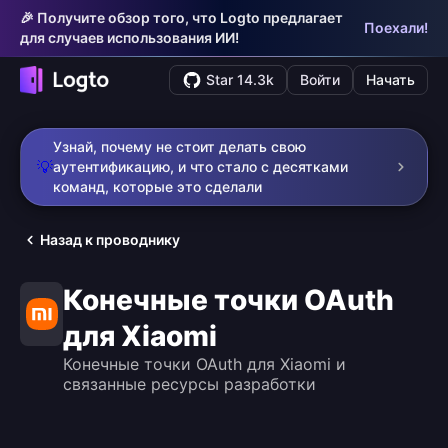
🎉 Получите обзор того, что Logto предлагает
Поехали!
для случаев использования ИИ!
Star 14.3k
Войти
Начать
Узнай, почему не стоит делать свою
💡
аутентификацию, и что стало с десятками
команд, которые это сделали
Назад к проводнику
Конечные точки OAuth
для Xiaomi
Конечные точки OAuth для Xiaomi и
связанные ресурсы разработки