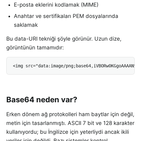
E-posta eklerini kodlamak (MIME)
Anahtar ve sertifikaları PEM dosyalarında
saklamak
Bu data-URI tekniği şöyle görünür. Uzun dize,
görüntünün tamamıdır:
<img src="data:image/png;base64,iVBORw0KGgoAAAANSU
Base64 neden var?
Erken dönem ağ protokolleri ham baytlar için değil,
metin için tasarlanmıştı. ASCII 7 bit ve 128 karakter
kullanıyordu; bu İngilizce için yeterliydi ancak ikili
veriler için değildi. Bazı sistemler kontrol