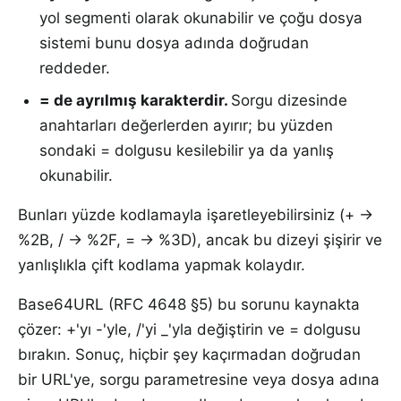
yol segmenti olarak okunabilir ve çoğu dosya
sistemi bunu dosya adında doğrudan
reddeder.
= de ayrılmış karakterdir
.
Sorgu dizesinde
anahtarları değerlerden ayırır; bu yüzden
sondaki = dolgusu kesilebilir ya da yanlış
okunabilir.
Bunları yüzde kodlamayla işaretleyebilirsiniz (+ →
%2B, / → %2F, = → %3D), ancak bu dizeyi şişirir ve
yanlışlıkla çift kodlama yapmak kolaydır.
Base64URL (RFC 4648 §5) bu sorunu kaynakta
çözer: +'yı -'yle, /'yi _'yla değiştirin ve = dolgusu
bırakın. Sonuç, hiçbir şey kaçırmadan doğrudan
bir URL'ye, sorgu parametresine veya dosya adına