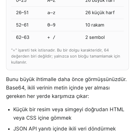
0–25
26 büyük harf
A–Z
26–51
26 küçük harf
a–z
52–61
10 rakam
0–9
62–63
2 sembol
+ /
"=" işareti tek istisnadır. Bu bir dolgu karakteridir, 64
değerden biri değildir; yalnızca son bloğu tamamlamak için
kullanılır.
Bunu büyük ihtimalle daha önce görmüşsünüzdür.
Base64, ikili verinin metin içinde yer alması
gereken her yerde karşımıza çıkar:
Küçük bir resim veya simgeyi doğrudan HTML
veya CSS içine gömmek
JSON API yanıtı içinde ikili veri döndürmek