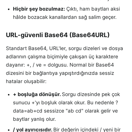
Hiçbir şey bozulmaz
:
Çıktı, ham baytları aksi
hâlde bozacak kanallardan sağ salim geçer.
URL-güvenli Base64 (Base64URL)
Standart Base64, URL'ler, sorgu dizeleri ve dosya
adlarının çalışma biçimiyle çakışan üç karaktere
dayanır: +, / ve = dolgusu. Normal bir Base64
dizesini bir bağlantıya yapıştırdığınızda sessiz
hatalar oluşabilir:
+ boşluğa dönüşür
.
Sorgu dizesinde pek çok
sunucu +'yı boşluk olarak okur. Bu nedenle ?
data=ab+cd sessizce "ab cd" olarak gelir ve
baytlar yanlış olur.
/ yol ayırıcısıdır
.
Bir değerin içindeki / yeni bir