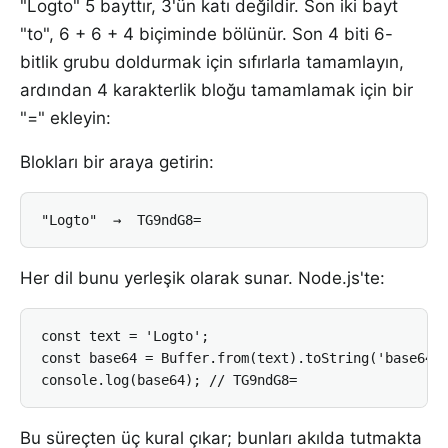
"Logto" 5 bayttır, 3'ün katı değildir. Son iki bayt
"to", 6 + 6 + 4 biçiminde bölünür. Son 4 biti 6-
bitlik grubu doldurmak için sıfırlarla tamamlayın,
ardından 4 karakterlik bloğu tamamlamak için bir
"=" ekleyin:
Blokları bir araya getirin:
"Logto"  →  TG9ndG8=
Her dil bunu yerleşik olarak sunar. Node.js'te:
const text = 'Logto';

const base64 = Buffer.from(text).toString('base64')
console.log(base64); // TG9ndG8=
Bu süreçten üç kural çıkar; bunları akılda tutmakta