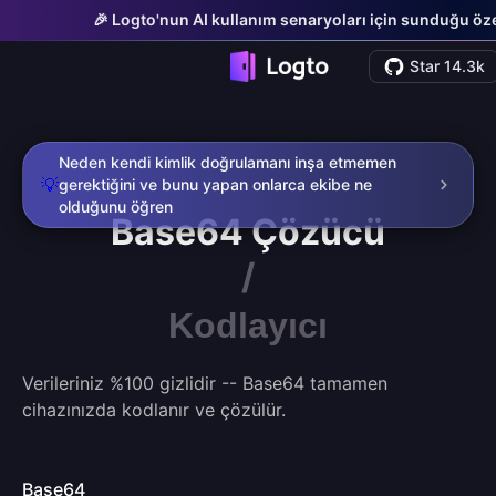
🎉 Logto'nun AI kullanım senaryoları için sunduğu özell
Star 14.3k
Neden kendi kimlik doğrulamanı inşa etmemen
💡
gerektiğini ve bunu yapan onlarca ekibe ne
olduğunu öğren
Base64
Çözücü
/
Kodlayıcı
Verileriniz %100 gizlidir -- Base64 tamamen
cihazınızda kodlanır ve çözülür.
Base64