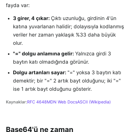
fayda var:
3 girer, 4 çıkar
:
Çıktı uzunluğu, girdinin 4'ün
katına yuvarlanan halidir; dolayısıyla kodlanmış
veriler her zaman yaklaşık %33 daha büyük
olur.
"=" dolgu anlamına gelir
:
Yalnızca girdi 3
baytın katı olmadığında görünür.
Dolgu artanları sayar
:
"=" yoksa 3 baytın katı
demektir; bir "=" 2 artık bayt olduğunu; iki "="
ise 1 artık bayt olduğunu gösterir.
Kaynaklar
:
RFC 4648
MDN Web Docs
ASCII (Wikipedia)
Base64'ü ne zaman