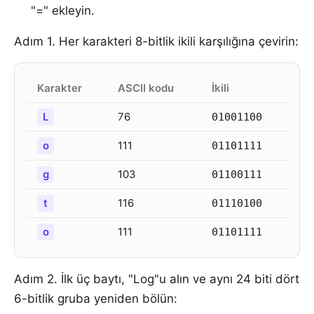
"=" ekleyin.
Adım 1. Her karakteri 8-bitlik ikili karşılığına çevirin:
Karakter
ASCII kodu
İkili
L
76
01001100
o
111
01101111
g
103
01100111
t
116
01110100
o
111
01101111
Adım 2. İlk üç baytı, "Log"u alın ve aynı 24 biti dört
6-bitlik gruba yeniden bölün: