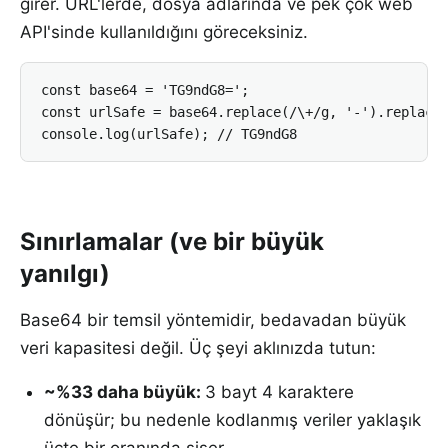
girer. URL'lerde, dosya adlarında ve pek çok web
API'sinde kullanıldığını göreceksiniz.
const base64 = 'TG9ndG8=';

const urlSafe = base64.replace(/\+/g, '-').replace(
console.log(urlSafe); // TG9ndG8
Sınırlamalar (ve bir büyük
yanılgı)
Base64 bir temsil yöntemidir, bedavadan büyük
veri kapasitesi değil. Üç şeyi aklınızda tutun:
~%33 daha büyük
:
3 bayt 4 karaktere
dönüşür; bu nedenle kodlanmış veriler yaklaşık