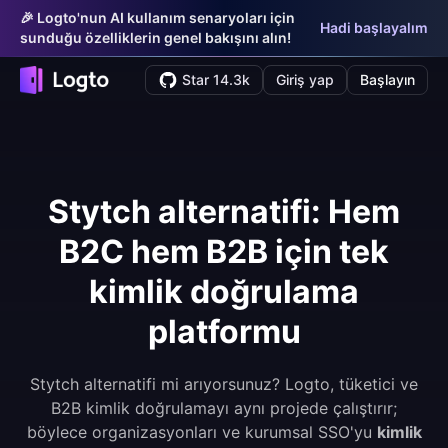
🎉 Logto'nun AI kullanım senaryoları için
Hadi başlayalım
sunduğu özelliklerin genel bakışını alın!
Star 14.3k
Giriş yap
Başlayın
Stytch alternatifi: Hem
B2C hem B2B için tek
kimlik doğrulama
platformu
Stytch alternatifi mi arıyorsunuz? Logto, tüketici ve
B2B kimlik doğrulamayı aynı projede çalıştırır;
böylece organizasyonları ve kurumsal SSO'yu
kimlik