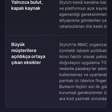
Yalnızca bulut,
Stytch kendi kendine barın
kapalı kaynak
ve platformun açık kaynak b
egemenliği gereksinimleri o
altyapısına gönderilen yazılı
rahatsızlıktan öte kesin bir 
Büyük
Stytch'te RBAC organizasyo
müşterilere
öznitelik tabanlı politikalar
açıldıkça ortaya
ikinci faktör olarak yalnızc
çıkan eksikler
doğrulayıcı uygulama TOTP's
nedenle passkey'ler adım y
kullanılamaz ve uyarlanabili
parmak izi (device fingerpri
Bunların hiçbiri sizi ilk gün
kurumsal gereksinimler üst 
ara kod yazmak zorunda kaldı