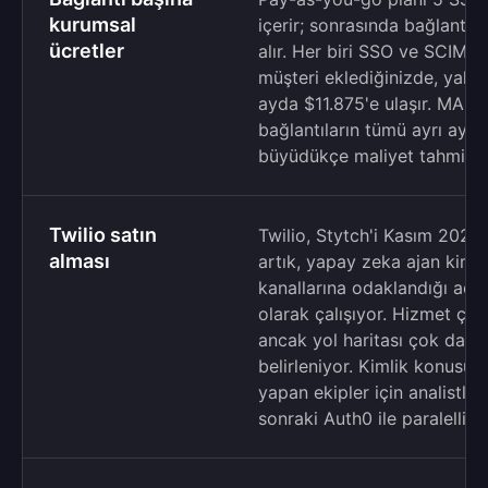
kurumsal
içerir; sonrasında bağlantı
ücretler
alır. Her biri SSO ve SCIM 
müşteri eklediğinizde, yalnı
ayda $11.875'e ulaşır. MAU,
bağlantıların tümü ayrı ayrı 
büyüdükçe maliyet tahminini 
Twilio satın
Twilio, Stytch'i Kasım 2025'
alması
artık, yapay zeka ajan kimliğ
kanallarına odaklandığı açı
olarak çalışıyor. Hizmet ça
ancak yol haritası çok daha 
belirleniyor. Kimlik konusund
yapan ekipler için analistle
sonraki Auth0 ile paralelliğ