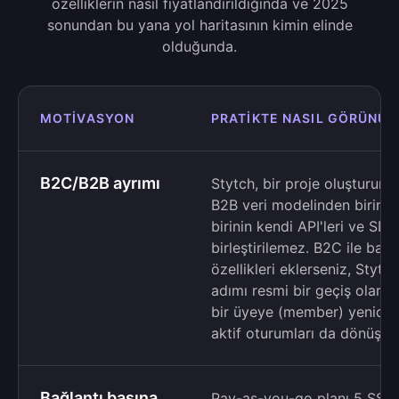
özelliklerin nasıl fiyatlandırıldığında ve 2025
sonundan bu yana yol haritasının kimin elinde
olduğunda.
MOTIVASYON
PRATIKTE NASIL GÖRÜNÜR
B2C/B2B ayrımı
Stytch, bir proje oluşturur
B2B veri modelinden birini 
birinin kendi API'leri ve SDK'
birleştirilemez. B2C ile baş
özellikleri eklerseniz, Stytc
adımı resmi bir geçiş olarak 
bir üyeye (member) yeniden
aktif oturumları da dönüştü
Bağlantı başına
Pay-as-you-go planı 5 SSO 