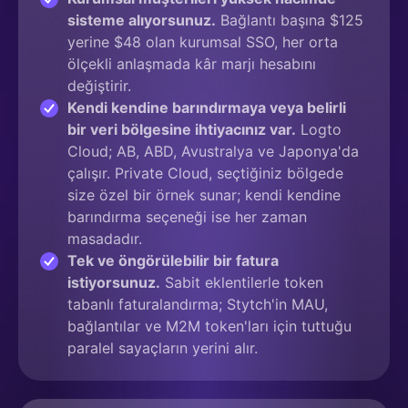
sisteme alıyorsunuz.
Bağlantı başına $125
yerine $48 olan kurumsal SSO, her orta
ölçekli anlaşmada kâr marjı hesabını
değiştirir.
Kendi kendine barındırmaya veya belirli
bir veri bölgesine ihtiyacınız var.
Logto
Cloud; AB, ABD, Avustralya ve Japonya'da
çalışır. Private Cloud, seçtiğiniz bölgede
size özel bir örnek sunar; kendi kendine
barındırma seçeneği ise her zaman
masadadır.
Tek ve öngörülebilir bir fatura
istiyorsunuz.
Sabit eklentilerle token
tabanlı faturalandırma; Stytch'in MAU,
bağlantılar ve M2M token'ları için tuttuğu
paralel sayaçların yerini alır.