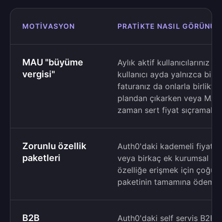
MOTIVASYON
PRATIKTE NASIL GÖRÜNÜR
MAU "büyüme
Aylık aktif kullanıcılarınız 
vergisi"
kullanıcı ayda yalnızca bir 
faturanız da onlarla birlikte
plandan çıkarken veya MAU 
zaman sert fiyat sıçramalarıy
Zorunlu özellik
Auth0'daki kademeli fiyatlan
paketleri
veya birkaç ek kurumsal bağl
özelliğe erişmek için çoğu 
paketinin tamamına ödeme 
B2B
Auth0'daki self servis B2B p