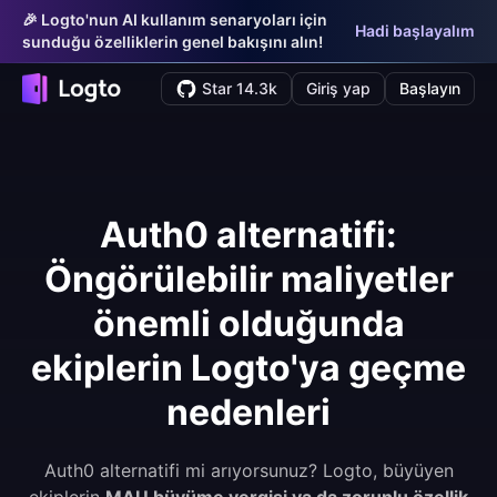
🎉 Logto'nun AI kullanım senaryoları için
Hadi başlayalım
sunduğu özelliklerin genel bakışını alın!
Star 14.3k
Giriş yap
Başlayın
Auth0 alternatifi:
Öngörülebilir maliyetler
önemli olduğunda
ekiplerin Logto'ya geçme
nedenleri
Auth0 alternatifi mi arıyorsunuz? Logto, büyüyen