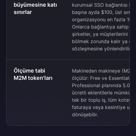
büyümesine katı
kurumsal SSO bağlantısı içer
sınırlar
başına ayda $100, üst sınır
organizasyonu en fazla 10 bağ
Onlarca bağlantıya sahip ç
şirketler, ya müşterilerini 
bölmek zorunda kalır ya da 
sözleşmesine yönlendirilir.
Ölçüme tabi
Makineden makineye (M2M) t
M2M token'ları
ölçülür: Free ve Essentials 
Professional planında 5.000
ücretli eklentilerle mümkünd
tek bir toplu iş, tüm kotayı 
faturaya veya kesintiye uğr
dönüşebilir.