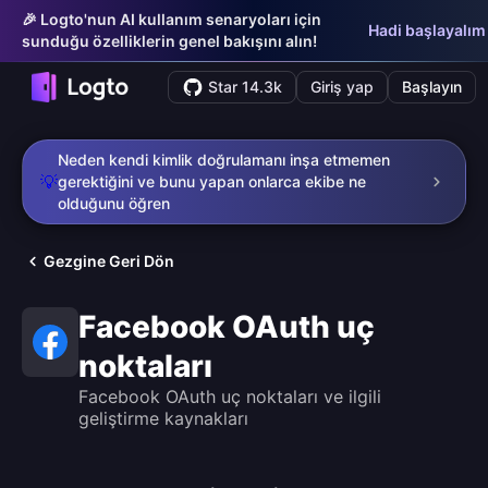
🎉 Logto'nun AI kullanım senaryoları için
Hadi başlayalım
sunduğu özelliklerin genel bakışını alın!
Star 14.3k
Giriş yap
Başlayın
Neden kendi kimlik doğrulamanı inşa etmemen
💡
gerektiğini ve bunu yapan onlarca ekibe ne
olduğunu öğren
Gezgine Geri Dön
Facebook OAuth uç
noktaları
Facebook OAuth uç noktaları ve ilgili
geliştirme kaynakları