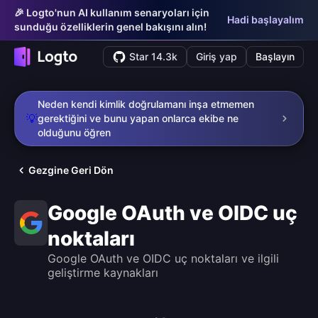
🎉 Logto'nun AI kullanım senaryoları için
Hadi başlayalım
sunduğu özelliklerin genel bakışını alın!
Star 14.3k
Giriş yap
Başlayın
Neden kendi kimlik doğrulamanı inşa etmemen
💡
gerektiğini ve bunu yapan onlarca ekibe ne
olduğunu öğren
Gezgine Geri Dön
Google OAuth ve OIDC uç
noktaları
Google OAuth ve OIDC uç noktaları ve ilgili
geliştirme kaynakları