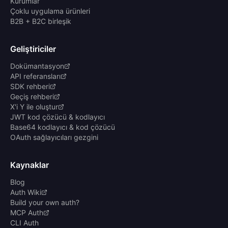
Kurumlar
Çoklu uygulama ürünleri
B2B + B2C birleşik
Geliştiriciler
Dokümantasyon
API referansları
SDK rehberi
Geçiş rehberi
X'i Y ile oluştur
JWT kod çözücü & kodlayıcı
Base64 kodlayıcı & kod çözücü
OAuth sağlayıcıları gezgini
Kaynaklar
Blog
Auth Wiki
Build your own auth?
MCP Auth
CLI Auth