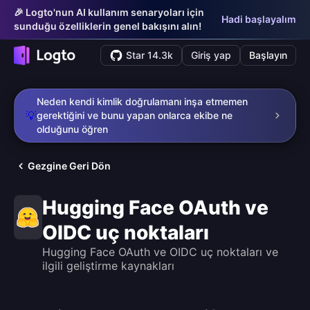
🎉 Logto'nun AI kullanım senaryoları için
Hadi başlayalım
sunduğu özelliklerin genel bakışını alın!
Star 14.3k
Giriş yap
Başlayın
Neden kendi kimlik doğrulamanı inşa etmemen
💡
gerektiğini ve bunu yapan onlarca ekibe ne
olduğunu öğren
Gezgine Geri Dön
Hugging Face OAuth ve
OIDC uç noktaları
Hugging Face OAuth ve OIDC uç noktaları ve
ilgili geliştirme kaynakları