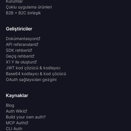
Kurumlar
Çoklu uygulama ürünleri
B2B + B2C birleşik
Geliştiriciler
Dokümantasyon
API referansları
SDK rehberi
Geçiş rehberi
X'i Y ile oluştur
JWT kod çözücü & kodlayıcı
Base64 kodlayıcı & kod çözücü
OAuth sağlayıcıları gezgini
Kaynaklar
Blog
Auth Wiki
Build your own auth?
MCP Auth
CLI Auth