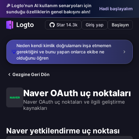
🎉 Logto'nun AI kullanım senaryoları için
Hadi başlayalım
sunduğu özelliklerin genel bakışını alın!
Star 14.3k
Giriş yap
Başlayın
Neden kendi kimlik doğrulamanı inşa etmemen
💡
gerektiğini ve bunu yapan onlarca ekibe ne
olduğunu öğren
Gezgine Geri Dön
Naver OAuth uç noktaları
Naver OAuth uç noktaları ve ilgili geliştirme
kaynakları
Naver yetkilendirme uç noktası