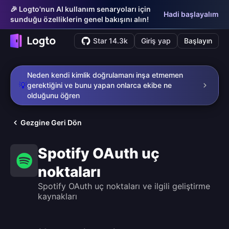
🎉 Logto'nun AI kullanım senaryoları için
Hadi başlayalım
sunduğu özelliklerin genel bakışını alın!
Star 14.3k
Giriş yap
Başlayın
Neden kendi kimlik doğrulamanı inşa etmemen
💡
gerektiğini ve bunu yapan onlarca ekibe ne
olduğunu öğren
Gezgine Geri Dön
Spotify OAuth uç
noktaları
Spotify OAuth uç noktaları ve ilgili geliştirme
kaynakları