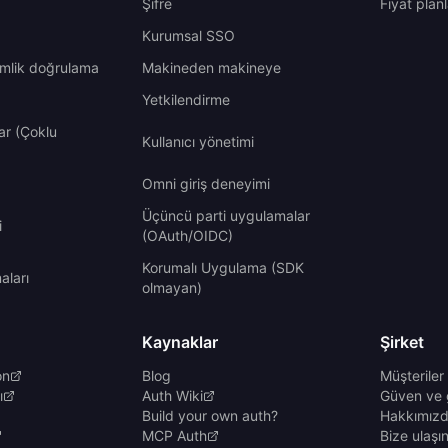
Şifre
Fiyat planl
Kurumsal SSO
imlik doğrulama
Makineden makineye
Yetkilendirme
ar (Çoklu
Kullanıcı yönetimi
Omni giriş deneyimi
Üçüncü parti uygulamalar
i
(OAuth/OIDC)
Korumalı Uygulama (SDK
ları
olmayan)
Kaynaklar
Şirket
on
Blog
Müşteriler
ı
Auth Wiki
Güven ve 
Build your own auth?
Hakkımız
MCP Auth
Bize ulaşı