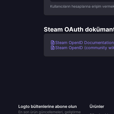
Kullanıcıların hesaplarına erişim verme
Steam OAuth dokümant
Steam OpenID Documentation
Steam OpenID (community wik
Logto bültenlerine abone olun
Ürünler
En son ürün güncellemeleri, geliştirme