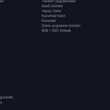
arı
Tüketici uygulamaları
SaaS ürünleri
Yapay Zeka
Kurumsal hazır
Kurumlar
Çoklu uygulama ürünleri
B2B + B2C birleşik
güvenlik
da
n