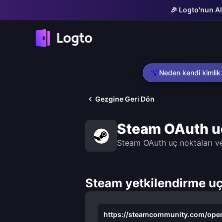
🎉 Logto'nun AI
💡
Neden kendi kimlik
Gezgine Geri Dön
Steam OAuth uç
Steam OAuth uç noktaları ve 
Steam yetkilendirme uç
https://steamcommunity.com/open