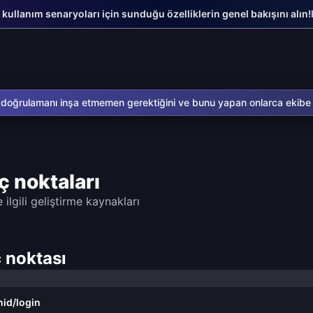
 kullanım senaryoları için sunduğu özelliklerin genel bakışını alın!
 doğrulamanı inşa etmemen gerektiğini ve bunu yapan onlarca ekibe
 noktaları
ilgili geliştirme kaynakları
 noktası
id/login