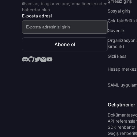
Şifresiz giriş
ilhamları, bloglar ve araştırma önerilerinden
haberdar olun.
Sosyal giriş
E-posta adresi
Çok faktörlü k
Güvenlik
Organizasyonl
Abone ol
kiracılık)
Gizli kasa
Hesap merkez
SAML uygulama
Geliştiriciler
Dokümantasy
API referanslar
SDK rehberi
Geçiş rehberi