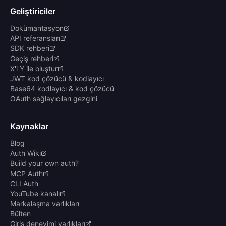
Geliştiriciler
Dokümantasyon
API referansları
SDK rehberi
Geçiş rehberi
X'i Y ile oluştur
JWT kod çözücü & kodlayıcı
Base64 kodlayıcı & kod çözücü
OAuth sağlayıcıları gezgini
Kaynaklar
Blog
Auth Wiki
Build your own auth?
MCP Auth
CLI Auth
YouTube kanalı
Markalaşma varlıkları
Bülten
Giriş deneyimi varlıkları