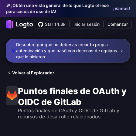
🎉 ¡Obtén una vista general de lo que Logto ofrece
¡Vamos!
para casos de uso de IA!
Star 14.3k
Iniciar sesión
Comenzar
Descubre por qué no deberías crear tu propia
💡
autenticación y qué pasó con decenas de equipos
que lo hicieron
Volver al Explorador
Puntos finales de OAuth y
OIDC de GitLab
Puntos finales de OAuth y OIDC de GitLab y
recursos de desarrollo relacionados