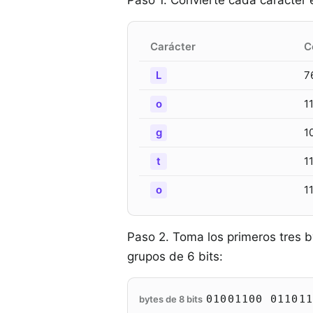
Paso 1. Convierte cada carácter e
Carácter
C
L
7
o
1
g
1
t
1
o
1
Paso 2. Toma los primeros tres by
grupos de 6 bits:
01001100 01101
bytes de 8 bits