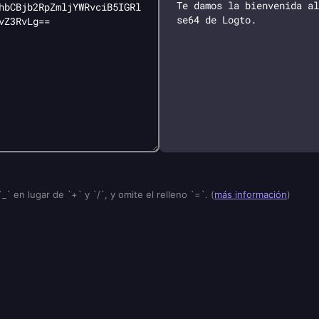
`_` en lugar de `+` y `/`, y omite el relleno `=`.
(
más información
)