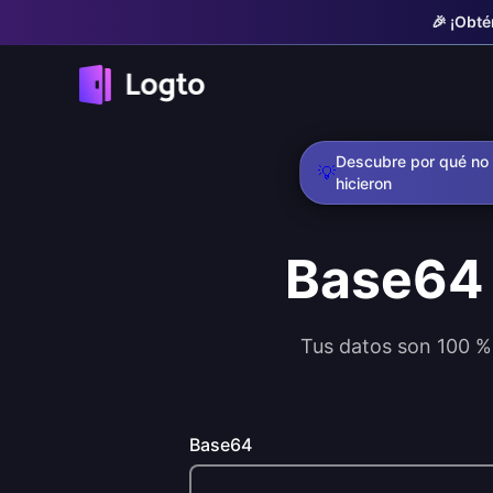
🎉 ¡Obté
Descubre por qué no 
💡
hicieron
Base6
Tus datos son 100 % 
Base64