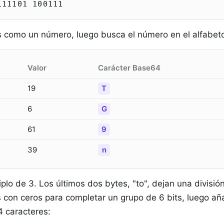
111101 100111
s como un número, luego busca el número en el alfabet
Valor
Carácter Base64
19
T
6
G
61
9
39
n
iplo de 3. Los últimos dos bytes, "to", dejan una divisió
ts con ceros para completar un grupo de 6 bits, luego a
4 caracteres: