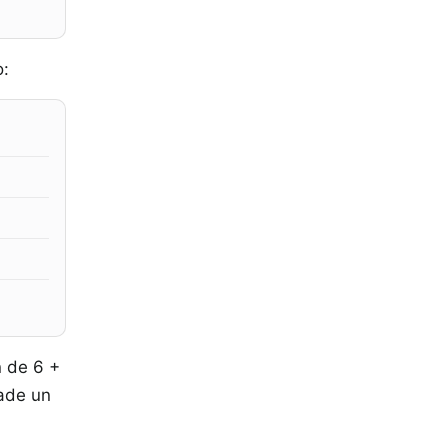
o:
n de 6 +
ñade un