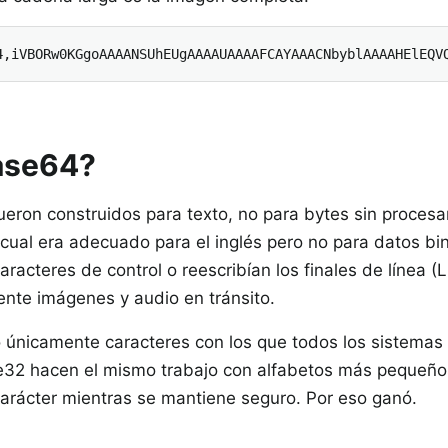
4,iVBORw0KGgoAAAANSUhEUgAAAAUAAAAFCAYAAACNbyblAAAAHElEQV
Base64?
ueron construidos para texto, no para bytes sin procesar
 cual era adecuado para el inglés pero no para datos bin
racteres de control o reescribían los finales de línea (
ente imágenes y audio en tránsito.
 únicamente caracteres con los que todos los sistemas
e32 hacen el mismo trabajo con alfabetos más pequeño
rácter mientras se mantiene seguro. Por eso ganó.