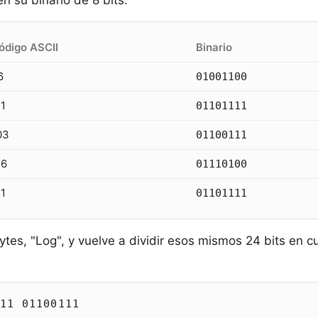
n su binario de 8 bits:
ódigo ASCII
Binario
6
01001100
11
01101111
03
01100111
16
01110100
11
01101111
tes, "Log", y vuelve a dividir esos mismos 24 bits en c
111 01100111