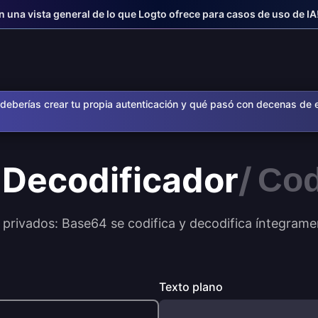
n una vista general de lo que Logto ofrece para casos de uso de IA
deberías crear tu propia autenticación y qué pasó con decenas de 
4
Decodificador
/
Cod
privados: Base64 se codifica y decodifica íntegramen
Texto plano