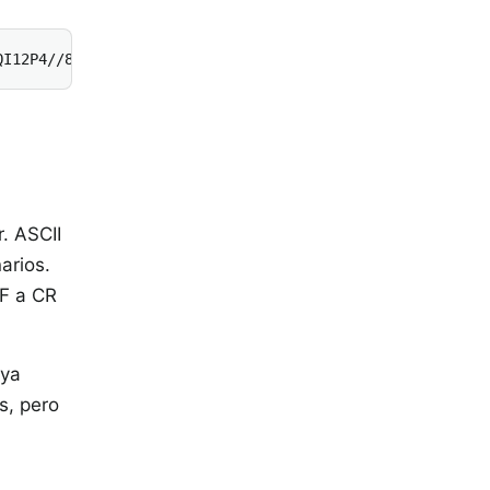
QI12P4//8/w38GIAXDIBKE0DHxgljNBAAO9TXL0Y4OHwAAAABJRU5Erk
. ASCII
arios.
LF a CR
 ya
s, pero