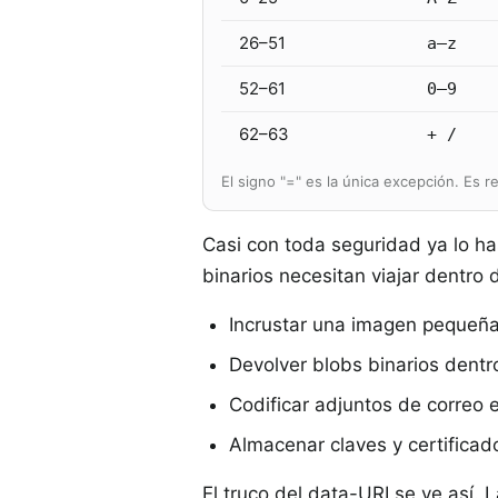
26–51
a–z
52–61
0–9
62–63
+ /
El signo "=" es la única excepción. Es r
Casi con toda seguridad ya lo ha
binarios necesitan viajar dentro 
Incrustar una imagen pequeñ
Devolver blobs binarios dent
Codificar adjuntos de correo 
Almacenar claves y certifica
El truco del data-URI se ve así.