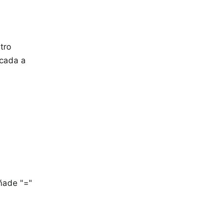
tro
icada a
añade "="