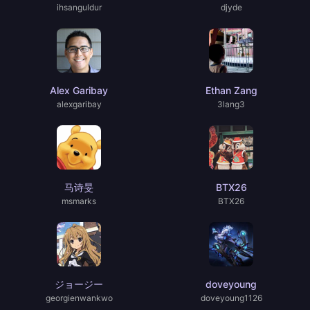
ihsanguldur
djyde
Alex Garibay
Ethan Zang
alexgaribay
3lang3
马诗旻
BTX26
msmarks
BTX26
ジョージー
doveyoung
georgienwankwo
doveyoung1126