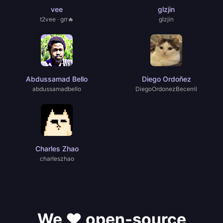
vee
glzjin
t2vee · grr🔥
glzjin
Abdussamad Bello
Diego Ordoñez
abdussamadbello
DiegoOrdonezBecerril
Charles Zhao
charIeszhao
We ❤️ open-source