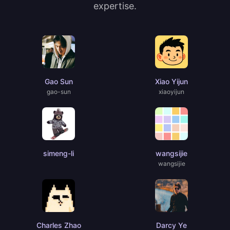
expertise.
Gao Sun
Xiao Yijun
gao-sun
xiaoyijun
simeng-li
wangsijie
wangsijie
Charles Zhao
Darcy Ye