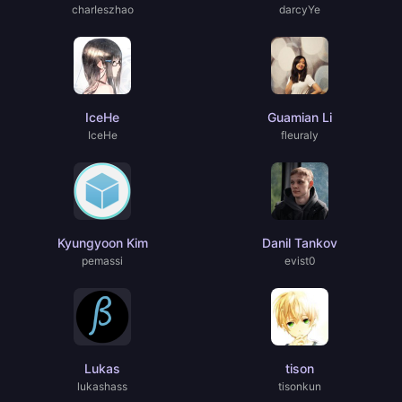
charIeszhao
darcyYe
IceHe
Guamian Li
IceHe
fleuraly
Kyungyoon Kim
Danil Tankov
pemassi
evist0
Lukas
tison
lukashass
tisonkun