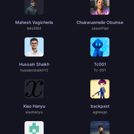
Mahesh Vagicherla
Chukwuemelie Obumse
b4s36t4
JasonFlair
Hussain Shaikh
Tc001
hussainshaikh12
Tc-001
Xiao Hanyu
backpast
xiaohanyu
agileago