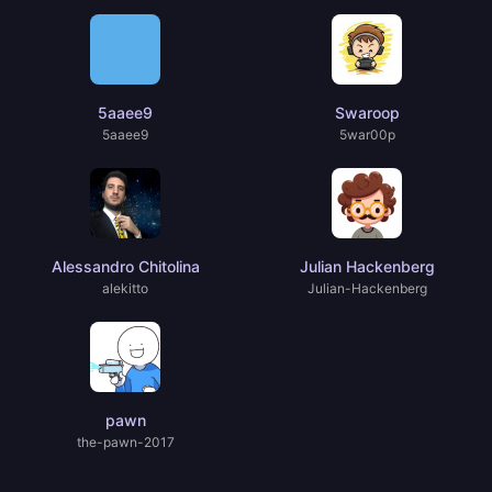
5aaee9
Swaroop
5aaee9
5war00p
Alessandro Chitolina
Julian Hackenberg
alekitto
Julian-Hackenberg
pawn
the-pawn-2017