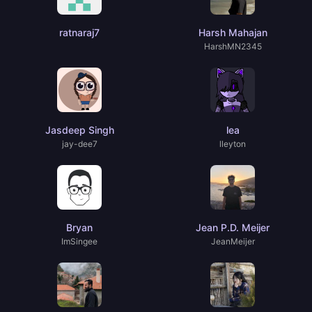
ratnaraj7
Harsh Mahajan
HarshMN2345
Jasdeep Singh
lea
jay-dee7
lleyton
Bryan
Jean P.D. Meijer
ImSingee
JeanMeijer