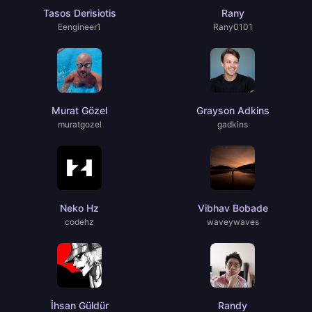
Tasos Derisiotis
Rany
Eengineer1
Rany0101
Murat Gözel
Grayson Adkins
muratgozel
gadkins
Neko Hz
Vibhav Bobade
codehz
waveywaves
İhsan Güldür
Randy