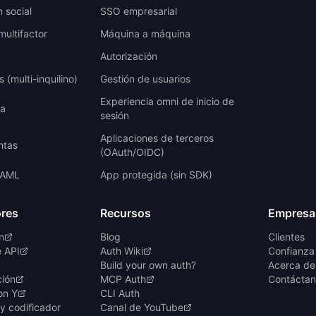
n social
SSO empresarial
multifactor
Máquina a máquina
Autorización
 (multi-inquilino)
Gestión de usuarios
Experiencia omni de inicio de
ta
sesión
Aplicaciones de terceros
ntas
(OAuth/OIDC)
SAML
App protegida (sin SDK)
ores
Recursos
Empresa
n
Blog
Clientes
e API
Auth Wiki
Confianza
Build your own auth?
Acerca de
ción
MCP Auth
Contáctan
on Y
CLI Auth
y codificador
Canal de YouTube