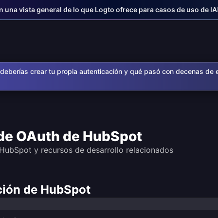
n una vista general de lo que Logto ofrece para casos de uso de IA
deberías crear tu propia autenticación y qué pasó con decenas de 
 de OAuth de HubSpot
 HubSpot y recursos de desarrollo relacionados
ación de HubSpot