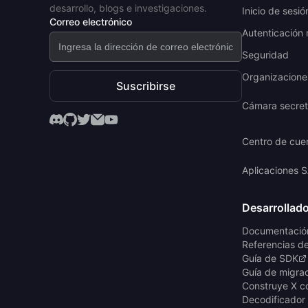
desarrollo, blogs e investigaciones.
Inicio de sesió
Correo electrónico
Autenticación 
Seguridad
Organizaciones
Suscribirse
Cámara secre
Centro de cue
Aplicaciones 
Desarrollad
Documentació
Referencias d
Guía de SDK
Guía de migra
Construye X c
Decodificador 