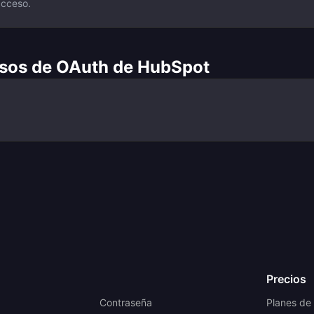
acceso.
sos de OAuth de HubSpot
Precios
a
Contraseña
Planes de