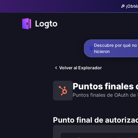
🎉 ¡Obté
Descubre por qué no 
💡
hicieron
Volver al Explorador
Puntos finales
Puntos finales de OAuth de
Punto final de autoriz