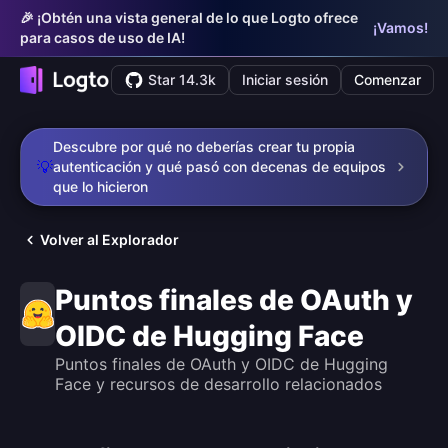
🎉 ¡Obtén una vista general de lo que Logto ofrece
¡Vamos!
para casos de uso de IA!
Star 14.3k
Iniciar sesión
Comenzar
Descubre por qué no deberías crear tu propia
💡
autenticación y qué pasó con decenas de equipos
que lo hicieron
Volver al Explorador
Puntos finales de OAuth y
OIDC de Hugging Face
Puntos finales de OAuth y OIDC de Hugging
Face y recursos de desarrollo relacionados