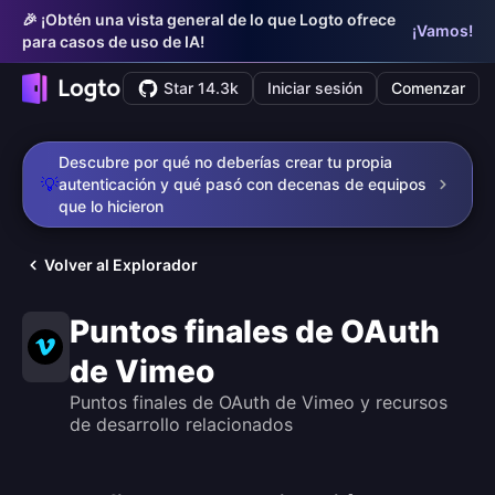
🎉 ¡Obtén una vista general de lo que Logto ofrece
¡Vamos!
para casos de uso de IA!
Star 14.3k
Iniciar sesión
Comenzar
Descubre por qué no deberías crear tu propia
💡
autenticación y qué pasó con decenas de equipos
que lo hicieron
Volver al Explorador
Puntos finales de OAuth
de Vimeo
Puntos finales de OAuth de Vimeo y recursos
de desarrollo relacionados