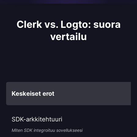
Clerk vs. Logto: suora
vertailu
Keskeiset erot
SDK-arkkitehtuuri
Miten SDK integroituu sovellukseesi