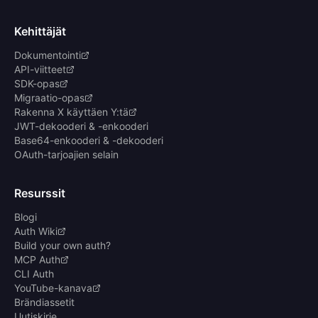
Kehittäjät
Dokumentointi
API-viitteet
SDK-opas
Migraatio-opas
Rakenna X käyttäen Y:tä
JWT-dekooderi & -enkooderi
Base64-enkooderi & -dekooderi
OAuth-tarjoajien selain
Resurssit
Blogi
Auth Wiki
Build your own auth?
MCP Auth
CLI Auth
YouTube-kanava
Brändiassetit
Uutiskirje