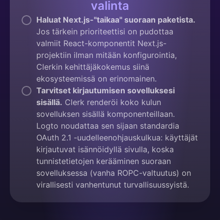
valinta
Haluat Next.js-"taikaa" suoraan paketista.
Jos tärkein prioriteettisi on pudottaa
valmiit React-komponentit Next.js-
projektiin ilman mitään konfigurointia,
Clerkin kehittäjäkokemus siinä
ekosysteemissä on erinomainen.
Tarvitset kirjautumisen sovelluksesi
sisällä.
Clerk renderöi koko kulun
sovelluksen sisällä komponenteillaan.
Logto noudattaa sen sijaan standardia
OAuth 2.1 -uudelleenohjauskulkua: käyttäjät
kirjautuvat isännöidyllä sivulla, koska
tunnistetietojen kerääminen suoraan
sovelluksessa (vanha ROPC-valtuutus) on
virallisesti vanhentunut turvallisuussyistä.