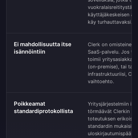
vuokralaisreititystä t
käyttäjäkeskeisen ark
käy turhauttavaksi.
Ei mahdollisuutta itse
Clerk on omisteinen, 
isännöintiin
SaaS-palvelu. Jos toi
toimii yritysasiakkai
(on-premise), tai tarv
infrastruktuuriisi, Cle
vaihtoehto.
Poikkeamat
Yritysjärjestelmiin int
standardiprotokollista
törmäävät Clerkin st
toteutuksen erikoisuu
standardin mukaisiin
uloskirjautumispäätepi