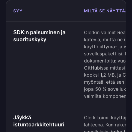
SYY
MILTÄ SE NÄYTTÄÄ
SDK:n paisuminen ja
Clerkin valmiit Reac
suorituskyky
käteviä, mutta ne up
käyttöliittymä- ja is
sovelluspakettiisi. Ku
dokumentoitu: vuoden
GitHubissa mittasi ko
kooksi 1,2 MB, ja Cler
myöntää, että sen pä
jopa 50 % sovellukse
valmiita komponentte
Jäykkä
Clerk toimii käyttäjä
istuntoarkkitehtuuri
lähteenä. Kun rakenn
sovelluksia, jotka ta