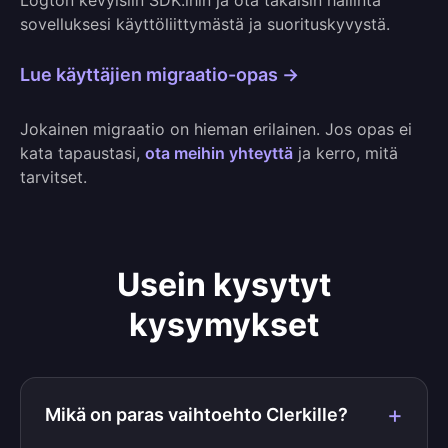
Logton kevyisiin SDK:ihin ja ota takaisin hallinta
sovelluksesi käyttöliittymästä ja suorituskyvystä.
Lue käyttäjien migraatio-opas →
Jokainen migraatio on hieman erilainen. Jos opas ei
kata tapaustasi,
ota meihin yhteyttä
ja kerro, mitä
tarvitset.
Usein kysytyt
kysymykset
Mikä on paras vaihtoehto Clerkille?