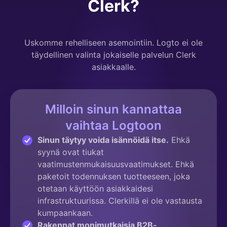
Clerk?
Uskomme rehelliseen asemointiin. Logto ei ole
täydellinen valinta jokaiselle palvelun Clerk
asiakkaalle.
Milloin sinun kannattaa
vaihtaa Logtoon
Sinun täytyy voida isännöidä itse.
Ehkä
syynä ovat tiukat
vaatimustenmukaisuusvaatimukset. Ehkä
paketoit todennuksen tuotteeseen, joka
otetaan käyttöön asiakkaidesi
infrastruktuurissa. Clerkillä ei ole vastausta
kumpaankaan.
Rakennat monimutkaisia B2B-