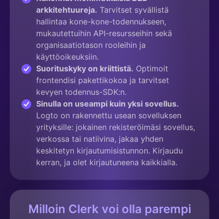
arkkitehtuureja.
Tarvitset syvällistä
hallintaa kone-kone-todennukseen,
mukautettuihin API-resursseihin sekä
organisaatiotason rooleihin ja
käyttöoikeuksiin.
Suorituskyky on kriittistä.
Optimoit
frontendisi pakettikokoa ja tarvitset
kevyen todennus-SDK:n.
Sinulla on useampi kuin yksi sovellus.
Logto on rakennettu usean sovelluksen
yrityksille: jokainen rekisteröimäsi sovellus,
verkossa tai natiivina, jakaa yhden
keskitetyn kirjautumisistunnon. Kirjaudu
kerran, ja olet kirjautuneena kaikkialla.
Milloin Clerk voi olla parempi