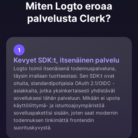
Miten Logto eroaa
palvelusta Clerk?
1
Kevyet SDK:t, itsenäinen palvelu
Logto toimii itsenäisenä todennuspalveluna,
täysin irrallaan tuotteestasi. Sen SDK:t ovat
ohuita, standardipohjaisia OAuth 2.1/OIDC -
asiakkaita, jotka yksinkertaisesti yhdistävät
sovelluksesi tähän palveluun. Mikään ei upota
käyttöliittymä- ja istuntoajoympäristöä
sovelluspakettisi sisään, joten saat modernin
todennuksen tinkimättä frontendin
suorituskyvystä.