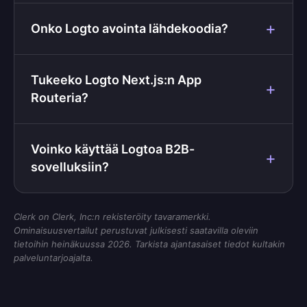
Onko Logto avointa lähdekoodia?
Tukeeko Logto Next.js:n App
Routeria?
Voinko käyttää Logtoa B2B-
sovelluksiin?
Clerk on Clerk, Inc:n rekisteröity tavaramerkki.
Ominaisuusvertailut perustuvat julkisesti saatavilla oleviin
tietoihin heinäkuussa 2026. Tarkista ajantasaiset tiedot kultakin
palveluntarjoajalta.