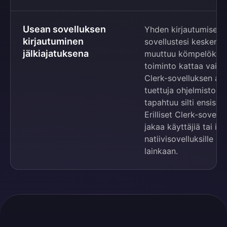
Usean sovelluksen
Yhden kirjautumisen 
kirjautuminen
sovellustesi kesken o
jälkiajatuksena
muuttuu kömpelöksi. 
toiminto kattaa vain
Clerk-sovelluksen alla 
tuettuja ohjelmistoke
tapahtuu silti ensisij
Erilliset Clerk-sovell
jakaa käyttäjiä tai ist
natiivisovelluksille 
lainkaan.