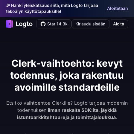
🎉 Hanki yleiskatsaus siitä, mitä Logto tarjoaa
Aloitetaan
tekoälyn käyttötapauksille!
Star 14.3k
Kirjaudu sisään
Aloita
Clerk-vaihtoehto: kevyt
todennus, joka rakentuu
avoimille standardeille
Etsitkö vaihtoehtoa Clerkille? Logto tarjoaa modernin
todennuksen
ilman raskaita SDK:ita, jäykkiä
istuntoarkkitehtuureja ja toimittajaloukkua
.