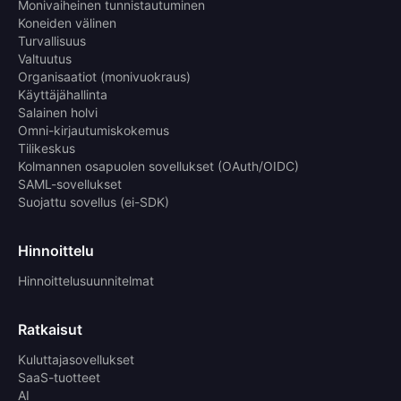
Monivaiheinen tunnistautuminen
Koneiden välinen
Turvallisuus
Valtuutus
Organisaatiot (monivuokraus)
Käyttäjähallinta
Salainen holvi
Omni-kirjautumiskokemus
Tilikeskus
Kolmannen osapuolen sovellukset (OAuth/OIDC)
SAML-sovellukset
Suojattu sovellus (ei-SDK)
Hinnoittelu
Hinnoittelusuunnitelmat
Ratkaisut
Kuluttajasovellukset
SaaS-tuotteet
AI