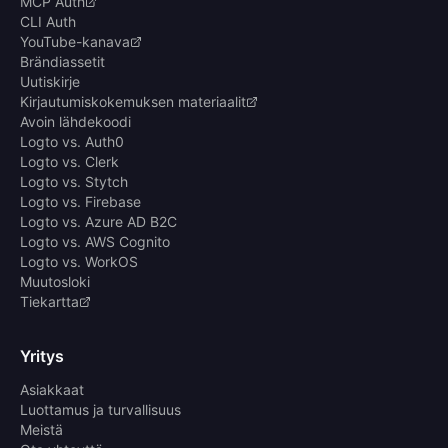
MCP Auth
CLI Auth
YouTube-kanava
Brändiassetit
Uutiskirje
Kirjautumiskokemuksen materiaalit
Avoin lähdekoodi
Logto vs. Auth0
Logto vs. Clerk
Logto vs. Stytch
Logto vs. Firebase
Logto vs. Azure AD B2C
Logto vs. AWS Cognito
Logto vs. WorkOS
Muutosloki
Tiekartta
Yritys
Asiakkaat
Luottamus ja turvallisuus
Meistä