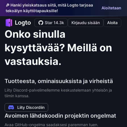
🎉 Hanki yleiskatsaus siitä, mitä Logto tarjoaa
Aloitetaan
tekoälyn käyttötapauksille!
Star 14.3k
Kirjaudu sisään
Aloita
Onko sinulla
kysyttävää? Meillä on
vastauksia.
Tuotteesta, ominaisuuksista ja virheistä
Liity Discord-palvelimellemme keskustelemaan yhteisön ja
tiimin kanssa.
Liity Discordiin
Avoimen lähdekoodin projektin ongelmat
Avaa GitHub-ongelma saadaksesi paremman tuen.