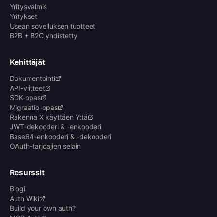
Yritysvalmis
Yritykset
Usean sovelluksen tuotteet
B2B + B2C yhdistetty
Kehittäjät
Dokumentointi
API-viitteet
SDK-opas
Migraatio-opas
Rakenna X käyttäen Y:tä
JWT-dekooderi & -enkooderi
Base64-enkooderi & -dekooderi
OAuth-tarjoajien selain
Resurssit
Blogi
Auth Wiki
Build your own auth?